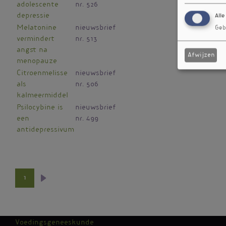
adolescente
nr. 526
depressie
Alle
Melatonine
nieuwsbrief
Geb
vermindert
nr. 513
angst na
Afwijzen
menopauze
Citroenmelisse
nieuwsbrief
als
nr. 506
kalmeermiddel
Psilocybine is
nieuwsbrief
een
nr. 499
antidepressivum
1
Volgende
Paginering
pagina
Voedingsgeneeskunde