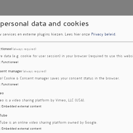
 personal data and cookies
w services en externe plugins kiezen.
Lees hier onze
Privacy beleid
.
ctioneel
(always required)
re data (e.g. cookie for user session) in your browser (required to use this websi
:
Functioneel
sent manager
(always required)
ro! Cookie & Consent manager saves your consent status in the browser.
:
Functioneel
eo
eo is a video sharing platform by Vimeo, LLC (USA).
:
Embedded external content
Tube
Tube is an online video sharing platform owned by Google.
:
Embedded external content