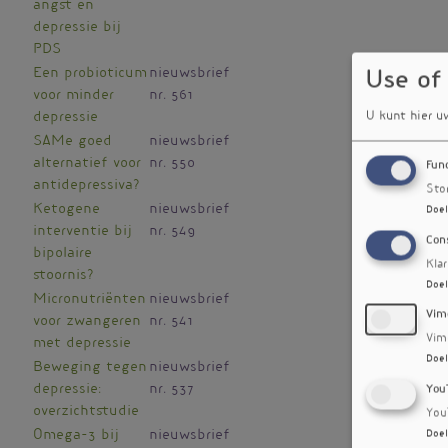
angst en
depressie bij
PDS
Een probioticum
nieuwsbrief
Use of
voor minder
nr. 561
U kunt hier u
depressie
SAMe goed
nieuwsbrief
alternatief voor
nr. 550
Fun
antidepressiva?
Sto
Ketogene
nieuwsbrief
Doel
interventie bij
nr. 549
Con
bipolaire
Kla
stoornis?
Doel
Micronutriënten
nieuwsbrief
Vim
voor zwangeren
nr. 541
Vim
met depressie
Doel
Beweging tegen
nieuwsbrief
depressie:
nr. 537
You
overzichtstudie
You
Omega-3 bij
nieuwsbrief
Doel