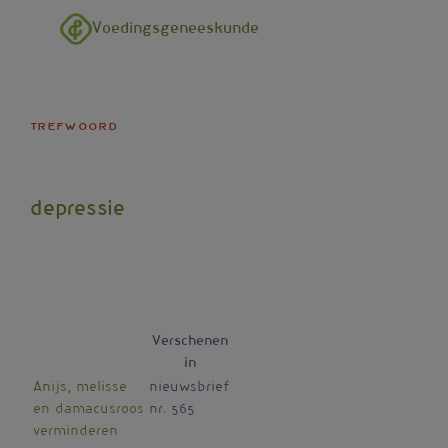
Overslaan en naar de inhoud gaan
Voedingsgeneeskunde
trefwoord
depressie
Verschenen
in
Anijs, melisse
nieuwsbrief
en damacusroos
nr. 565
verminderen