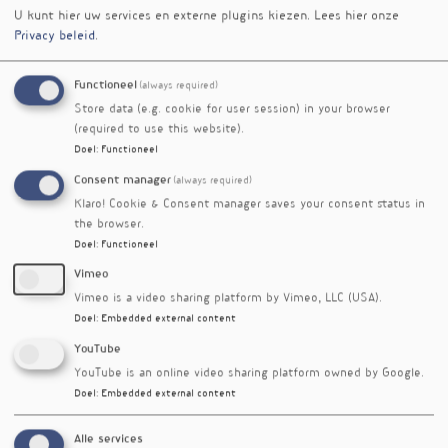
vergelijking met placebo en een significante
U kunt hier uw services en externe plugins kiezen.
Lees hier onze
afname van zowel de totale tijd in bed als de
Privacy beleid
.
totale slaaptijd in vergelijking met de DHA-rijke
olie. Er werden geen significante effecten van
Functioneel
(always required)
beide behandelingen vastgesteld op de
Store data (e.g. cookie for user session) in your browser
uitscheiding via de urine van 6-
(required to use this website).
sulfatoxymelatonine.
Doel
:
Functioneel
Op basis van deze resultaten concluderen de
Consent manager
(always required)
auteurs dat suppletie met DHA-rijke olie bij
Klaro! Cookie & Consent manager saves your consent status in
gezonde volwassenen die niet regelmatig vette
the browser.
Doel
:
Functioneel
vis consumeren, resulteerde in een significante
toename van slaapefficiëntie en een
Vimeo
significante afname van slaaponderbrekingen in
Vimeo is a video sharing platform by Vimeo, LLC (USA).
vergelijking met placebo. Hoewel deelnemers
Doel
:
Embedded external content
aan de EPA-rijke oliegroep de kortste
YouTube
slaaptijden rapporteerden, leek dit niet te
YouTube is an online video sharing platform owned by Google.
leiden tot vermindering van de slaapkwaliteit.
Doel
:
Embedded external content
Referenties
Patan MJ, Kennedy DO, Husberg C et al. Differential
Alle services