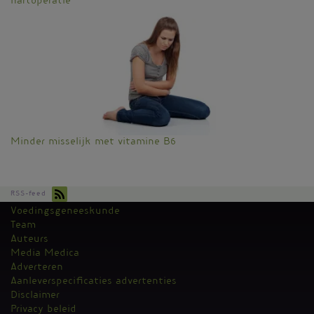
hartoperatie
Minder misselijk met vitamine B6
RSS-feed
Voedingsgeneeskunde
Kantoormenu
Team
Auteurs
Media Medica
Adverteren
Aanleverspecificaties advertenties
Disclaimer
Privacy beleid