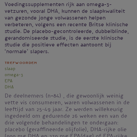
Voedingssupplementen rijk aan omega-3-
vetzuren, vooral DHA, kunnen de slaapkwaliteit
van gezonde jonge volwassenen helpen
verbeteren, volgens een recente Britse klinische
studie. De placebo-gecontroleerde, dubbelblinde,
gerandomiseerde studie, is de eerste klinische
studie die positieve effecten aantoont bij
‘normale’ slapers.
Trefwoorden
slaap
omega-3
EPA
DHA
De deelnemers (n=84) , die gewoonlijk weinig
vette vis consumeren, waren volwassenen in de
leeftijd van 25-49 jaar. Ze werden willekeurig
ingedeeld om gedurende 26 weken een van de
drie volgende behandelingen te ondergaan:
placebo (geraffineerde olijfolie), DHA-rijke olie
(900 mg DHA en 270 mg EPA/dag) of EPA-rijke