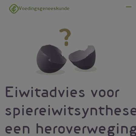
Overslaan en naar de inhoud gaan
Voedingsgeneeskunde
Menu
Eiwitadvies voor
spiereiwitsynthese
een heroverwegin