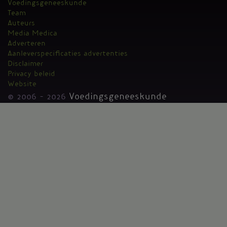
Voedingsgeneeskunde
Kantoormenu
Team
Auteurs
Media Medica
Adverteren
Aanleverspecificaties advertenties
Disclaimer
Privacy beleid
Website
© 2006 - 2026
Voedingsgeneeskunde