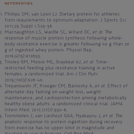
Referenties
Phillips SM, van Loon LJ. Dietary protein for athletes:
from requirements to optimum adaptation. J Sports Sci.
2011;29 Suppl 1:S29-38.
et al.
Macnaughton LS, Wardle SL, Witard OC,
The
response of muscle protein synthesis following whole-
body resistance exercise is greater following 40 g than 20
g of ingested whey protein. Physiol Rep.
2016;4(15):e12893.
et al.
Tinsley GM, Moore ML, Graybeal AJ,
Time-
restricted feeding plus resistance training in active
females: a randomized trial. Am J Clin Nutr.
2019;110(3):628-40.
et al.
Trepanowski JF, Kroeger CM, Barnosky A,
Effect of
alternate-day fasting on weight loss, weight
maintenance, and cardioprotection among metabolically
healthy obese adults: a randomized clinical trial. JAMA
Intern Med. 2017;177(7):930-8.
et al.
Trommelen J, van Lieshout GAA, Nyakayiru J,
The
anabolic response to protein ingestion during recovery
from exercise has no upper limit in magnitude and