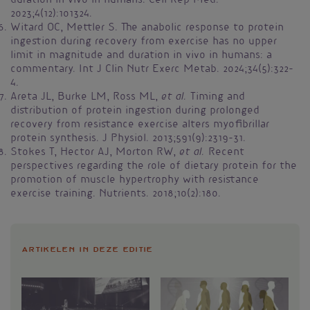
duration in vivo in humans. Cell Rep Med.
2023;4(12):101324.
Witard OC, Mettler S. The anabolic response to protein
ingestion during recovery from exercise has no upper
limit in magnitude and duration in vivo in humans: a
commentary. Int J Clin Nutr Exerc Metab. 2024;34(5):322-
4.
et al.
Areta JL, Burke LM, Ross ML,
Timing and
distribution of protein ingestion during prolonged
recovery from resistance exercise alters myofibrillar
protein synthesis. J Physiol. 2013;591(9):2319-31.
et al.
Stokes T, Hector AJ, Morton RW,
Recent
perspectives regarding the role of dietary protein for the
promotion of muscle hypertrophy with resistance
exercise training. Nutrients. 2018;10(2):180.
Artikelen in deze editie