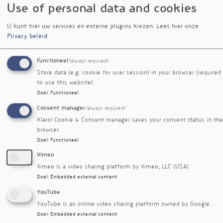
et al.
studie van Trommelen
verschillende
Use of personal data and cookies
argumenten die in overweging zouden moeten
worden genomen alvorens nieuwe richtlijnen te
U kunt hier uw services en externe plugins kiezen.
Lees hier onze
ontwikkelen rondom eiwitconsumptie voor
Privacy beleid
.
sporters.
Functioneel
(always required)
Zo geven zij aan dat de studie van Trommelen
Store data (e.g. cookie for user session) in your browser (required
et al.
niet ontworpen is om het effect van
to use this website).
eiwitverdeling op spiereiwitsynthese goed te
Doel
:
Functioneel
onderzoeken. Er werd gekeken naar een groep
van 25 gram eiwit versus 100 gram eiwit en een
Consent manager
(always required)
controlegroep. Ze geven aan dat er niet is
Klaro! Cookie & Consent manager saves your consent status in the
gekeken naar een experimentele groep met een
browser.
Doel
:
Functioneel
verdeling van vier eetmomenten met elk 25
gram eiwit, ingenomen met intervallen van drie
Vimeo
uur. Een volledige vergelijking met een meer
Vimeo is a video sharing platform by Vimeo, LLC (USA).
frequente inname van eiwitten kan hiermee
Doel
:
Embedded external content
niet worden gedaan, aangenomen dat er
YouTube
mogelijk verschil zit in spiereiwitsynthese
YouTube is an online video sharing platform owned by Google.
tussen een eerste, tweede, derde of vierde
Doel
:
Embedded external content
maaltijdrespons.