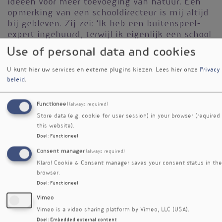
ideeën voor meer toevoeging van natuur. Een
opmerking van een schooldirecteur is mij altijd
bij gebleven. Zij zei: ‘Ik heb een buitenspeel-
expert ingehuurd, terwijl ik eigenlijk een school
vól buitenspeel-experts heb.’ Tegelijkertijd
Use of personal data and cookies
hebben scholen al heel veel op hun bordje. Ik
wil de verantwoordelijkheid niet bij één partij
U kunt hier uw services en externe plugins kiezen.
Lees hier onze
Privacy
leggen en zeker ook niet bij het individu. Dat
beleid
.
hoor ik nu wel vaak: het individu moet zijn
gedrag veranderen. Maar dat is echt héél lastig
Functioneel
(always required)
in een omgeving die op alle manieren
Store data (e.g. cookie for user session) in your browser (required
tegenwerkt.
this website).
Doel
:
Functioneel
Ik vind dat er een heel grote maatschappelijke
verantwoordelijkheid is om iedereen de kans te
Consent manager
(always required)
geven of toegang te geven tot een
Klaro! Cookie & Consent manager saves your consent status in the
beweegvriendelijke ruimte. Hoe we de
browser.
maatschappij nu hebben ingericht, is niet goed
Doel
:
Functioneel
voor onze gezondheid en ook niet goed voor de
Vimeo
natuur, de planeet. We hebben gezondheid in
Vimeo is a video sharing platform by Vimeo, LLC (USA).
breedste zin geen prioriteit gegeven en
Doel
:
Embedded external content