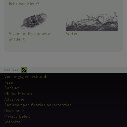
licht van kleur?
Vitamine B3 opnieuw
Water
ontdekt
RSS-feed
Voedingsgeneeskunde
Kantoormenu
Team
Auteurs
Media Medica
Adverteren
Aanleverspecificaties advertenties
Disclaimer
Privacy beleid
Website