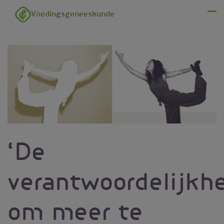
Overslaan en naar de inhoud gaan
Voedingsgeneeskunde
Menu
‘De
verantwoordelijkh
om meer te