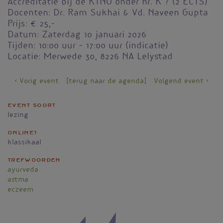
Accreditatie bij de KTNO onder nr. K ? (2 ECTS)
Docenten: Dr. Ram Sukhai & Vd. Naveen Gupta
Prijs: € 25,-
Datum: Zaterdag 10 januari 2026
Tijden: 10:00 uur – 17:00 uur (indicatie)
Locatie: Merwede 30, 8226 NA Lelystad
< Vorig event
[terug naar de agenda]
Volgend event >
Event soort
lezing
Online?
klassikaal
Trefwoorden
ayurveda
astma
eczeem