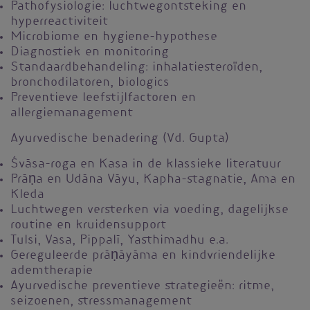
Pathofysiologie: luchtwegontsteking en
hyperreactiviteit
Microbiome en hygiene-hypothese
Diagnostiek en monitoring
Standaardbehandeling: inhalatiesteroïden,
bronchodilatoren, biologics
Preventieve leefstijlfactoren en
allergiemanagement
Ayurvedische benadering (Vd. Gupta)
Śvāsa-roga en Kasa in de klassieke literatuur
Prāṇa en Udāna Vāyu, Kapha-stagnatie, Ama en
Kleda
Luchtwegen versterken via voeding, dagelijkse
routine en kruidensupport
Tulsi, Vasa, Pippalī, Yasthimadhu e.a.
Gereguleerde prāṇāyāma en kindvriendelijke
ademtherapie
Ayurvedische preventieve strategieën: ritme,
seizoenen, stressmanagement