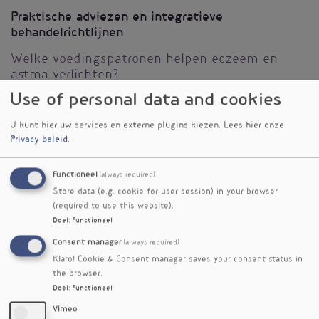
Praktische adviezen en integratieve
behandelrichtlijnen
Welke voedingspatronen helpen eczeem en
astma verlichten?
Use of personal data and cookies
Welke kruiden zijn veilig inzetbaar bij
kinderen?
U kunt hier uw services en externe plugins kiezen.
Lees hier onze
Wanneer verwijzen naar huisarts/specialist?
Privacy beleid
.
Ondersteuning van de huid-long as: darmen,
huidbarrière, ademhaling
Functioneel
(always required)
Tools voor het gezin: routines, slaap, allergie-
Store data (e.g. cookie for user session) in your browser
omgeving, stressreductie
(required to use this website).
Wat je meeneemt van deze dag
Doel
:
Functioneel
Consent manager
(always required)
Een gestructureerd klinisch en ayurvedisch
Klaro! Cookie & Consent manager saves your consent status in
kader voor eczeem en astma bij kinderen
the browser.
Kennis van moderne immunologie, huid-long as
Doel
:
Functioneel
en microbioom
Praktische voeding-, kruiden- en lifestyle-
Vimeo