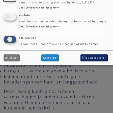
richtlijnen
Vimeo is a video sharing platform by Vimeo, LLC (USA).
Inzicht in samprapti(ayurvedische
Doel
:
Embedded external content
ziekteontwikkeling) van atopische
YouTube
aandoeningen
YouTube is an online video sharing platform owned by Google.
Tools om dosha- en agni-balans bij kinderen te
Doel
:
Embedded external content
ondersteunen
Handvaten voor veilige, evidence-informed
Alle services
integratie van behandelmethoden
Gebruik deze knop om alle services aan of uit te zetten.
Voor wie is dit seminar bedoeld?
Afwijzen
Accepteer
Alles accepteren
Ayurveda practitioners en therapeuten
Gevorderde studenten Ayurveda
Integratief werkende gezondheidsexperts
Iedereen met interesse in integrale
benaderingen van hart- en longgezondheid
Deze lesdag biedt praktische en
wetenschappelijk onderbouwde inzichten
waarmee therapeuten direct aan de slag
kunnen in hun praktijk.