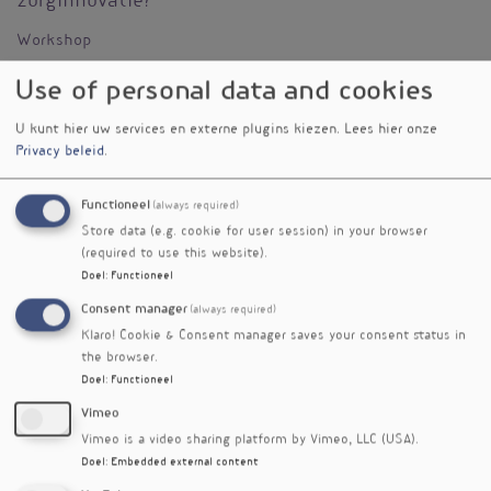
zorginnovatie?
Workshop
Tijd
Use of personal data and cookies
9:45 - 10:15
U kunt hier uw services en externe plugins kiezen.
Lees hier onze
Datum
Privacy beleid
.
vrijdag 29 mei 2026
Vignet
Functioneel
(always required)
Store data (e.g. cookie for user session) in your browser
(required to use this website).
Doel
:
Functioneel
Consent manager
(always required)
Klaro! Cookie & Consent manager saves your consent status in
the browser.
Doel
:
Functioneel
Vimeo
Trefwoorden
preventie
Vimeo is a video sharing platform by Vimeo, LLC (USA).
Doel
:
Embedded external content