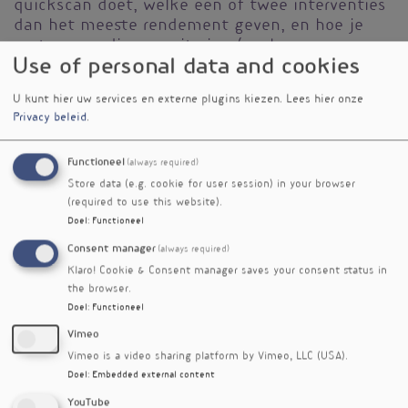
quickscan doet, welke één of twee interventies
dan het meeste rendement geven, en hoe je
met eenvoudige monitoring (zoals
Use of personal data and cookies
middelomtrek, energie, CGM-trends) de
medicatiebehoefte kunt uitstellen of
U kunt hier uw services en externe plugins kiezen.
Lees hier onze
verminderen.
Privacy beleid
.
Workshop
Functioneel
(always required)
Tijd
Store data (e.g. cookie for user session) in your browser
9:45 - 10:15
(required to use this website).
14:00 - 14:30
Doel
:
Functioneel
Datum
Consent manager
(always required)
vrijdag 29 mei 2026
Klaro! Cookie & Consent manager saves your consent status in
Vignet
the browser.
Doel
:
Functioneel
Vimeo
Vimeo is a video sharing platform by Vimeo, LLC (USA).
Doel
:
Embedded external content
YouTube