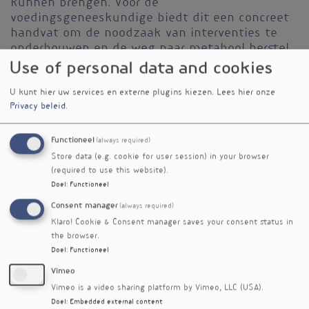
kunnen brengen. Voor de
voedingsgeneeskundige biedt dit een concreet
handvat om de noodzaak van interventies te
onderbouwen en de weg naar metabool herstel
te monitoren.
Use of personal data and cookies
Workshop
U kunt hier uw services en externe plugins kiezen.
Lees hier onze
Privacy beleid
.
Tijd
14:00 - 14:30
Functioneel
(always required)
Datum
Store data (e.g. cookie for user session) in your browser
vrijdag 29 mei 2026
(required to use this website).
Doel
:
Functioneel
Vignet
Consent manager
(always required)
Klaro! Cookie & Consent manager saves your consent status in
the browser.
Doel
:
Functioneel
Vimeo
Vimeo is a video sharing platform by Vimeo, LLC (USA).
Doel
:
Embedded external content