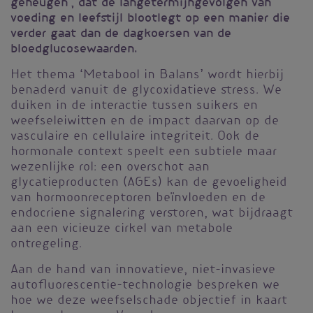
geheugen', dat de langetermijngevolgen van
voeding en leefstijl blootlegt op een manier die
verder gaat dan de dagkoersen van de
bloedglucosewaarden.
Het thema ‘Metabool in Balans’ wordt hierbij
benaderd vanuit de glycoxidatieve stress. We
duiken in de interactie tussen suikers en
weefseleiwitten en de impact daarvan op de
vasculaire en cellulaire integriteit. Ook de
hormonale context speelt een subtiele maar
wezenlijke rol: een overschot aan
glycatieproducten (AGEs) kan de gevoeligheid
van hormoonreceptoren beïnvloeden en de
endocriene signalering verstoren, wat bijdraagt
aan een vicieuze cirkel van metabole
ontregeling.
Aan de hand van innovatieve, niet-invasieve
autofluorescentie-technologie bespreken we
hoe we deze weefselschade objectief in kaart