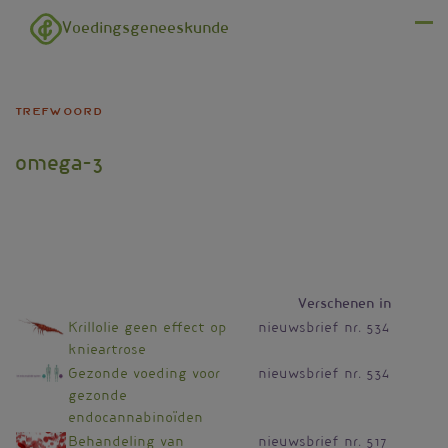
Overslaan en naar de inhoud gaan
Voedingsgeneeskunde
Menu
trefwoord
omega-3
Verschenen in
Krillolie geen effect op
nieuwsbrief nr. 534
knieartrose
Gezonde voeding voor
nieuwsbrief nr. 534
gezonde
endocannabinoïden
Behandeling van
nieuwsbrief nr. 517