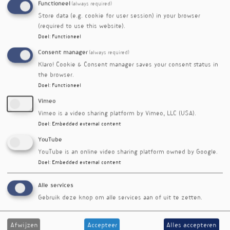
meta-analyse
Functioneel
(always required)
Store data (e.g. cookie for user session) in your browser
(required to use this website).
Doel
:
Functioneel
2
Paginering
Consent manager
Vorige
Volgende
(always required)
pagina
pagina
Klaro! Cookie & Consent manager saves your consent status in
the browser.
Doel
:
Functioneel
Vimeo
Vimeo is a video sharing platform by Vimeo, LLC (USA).
Doel
:
Embedded external content
YouTube
YouTube is an online video sharing platform owned by Google.
Doel
:
Embedded external content
Alle services
Gebruik deze knop om alle services aan of uit te zetten.
Afwijzen
Accepteer
Alles accepteren