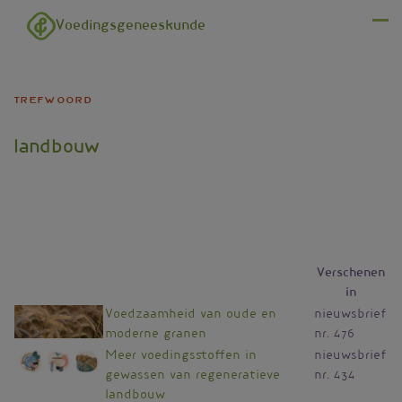
Overslaan en naar de inhoud gaan
Voedingsgeneeskunde
Menu
trefwoord
landbouw
Verschenen
in
Voedzaamheid van oude en
nieuwsbrief
moderne granen
nr. 476
Meer voedingsstoffen in
nieuwsbrief
gewassen van regeneratieve
nr. 434
landbouw