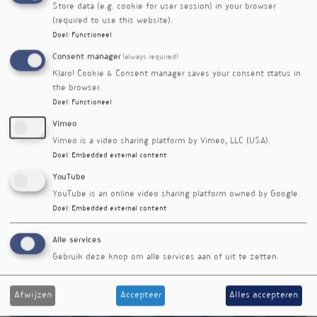
Store data (e.g. cookie for user session) in your browser
(required to use this website).
1
Doel
:
Functioneel
Paginering
Volgende
pagina
Consent manager
(always required)
Klaro! Cookie & Consent manager saves your consent status in
the browser.
Doel
:
Functioneel
Vimeo
Vimeo is a video sharing platform by Vimeo, LLC (USA).
Doel
:
Embedded external content
YouTube
YouTube is an online video sharing platform owned by Google.
Doel
:
Embedded external content
Alle services
Gebruik deze knop om alle services aan of uit te zetten.
Afwijzen
Accepteer
Alles accepteren