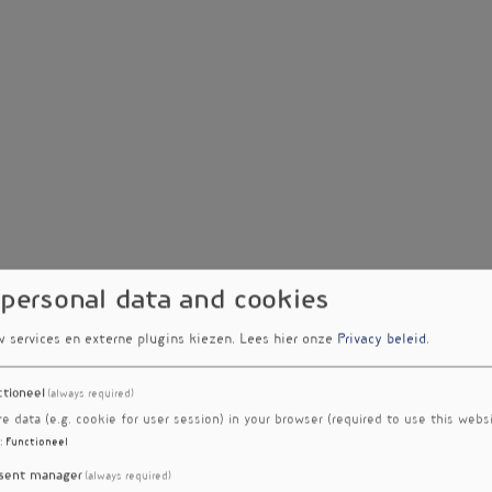
 personal data and cookies
w services en externe plugins kiezen.
Lees hier onze
Privacy beleid
.
ctioneel
(always required)
re data (e.g. cookie for user session) in your browser (required to use this websi
:
Functioneel
sent manager
(always required)