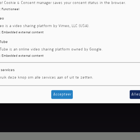
ro! Cookie & Consent manager saves your consent status in the browser.
:
Functioneel
eo
eo is a video sharing platform by Vimeo, LLC (USA).
:
Embedded external content
Tube
Tube is an online video sharing platform owned by Google.
:
Embedded external content
 services
ruik deze knop om alle services aan of uit te zetten.
Accepteer
Alle