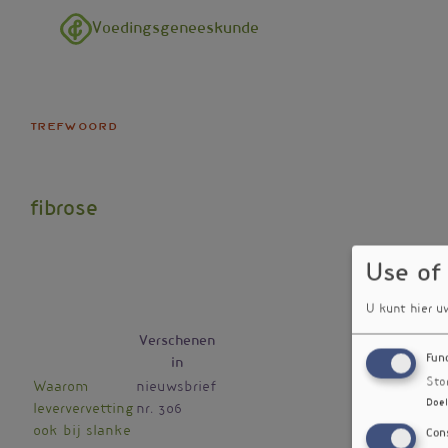
Overslaan en naar de inhoud gaan
Voedingsgeneeskunde
trefwoord
fibrose
Use of
U kunt hier u
Verschenen
Fun
in
Sto
Waarom
nieuwsbrief
Doel
leververvetting
nr. 306
ook bij slanke
Con