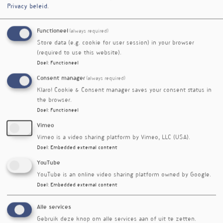
Privacy beleid
.
Functioneel
(always required)
Store data (e.g. cookie for user session) in your browser
(required to use this website).
Doel
:
Functioneel
Consent manager
(always required)
Klaro! Cookie & Consent manager saves your consent status in
the browser.
Doel
:
Functioneel
50 jaar MMV
Vimeo
De Moermanvereniging, ofwel de MMV, bestaat
Vimeo is a video sharing platform by Vimeo, LLC (USA).
50 jaar. Ivonne Pappot gaat in gesprek met Cor
Doel
:
Embedded external content
van Groningen en Roland Lugten over voeding
YouTube
in relatie tot kanker.
YouTube is an online video sharing platform owned by Google.
Doel
:
Embedded external content
Alle services
Gebruik deze knop om alle services aan of uit te zetten.