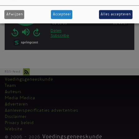
Afwijzen
Accepteer
Alles accepteren
RSS-feed
Voedingsgeneeskunde
Kantoormenu
Team
Auteurs
Media Medica
Adverteren
Aanleverspecificaties advertenties
Disclaimer
Privacy beleid
Website
© 2006 - 2026
Voedingsgeneeskunde