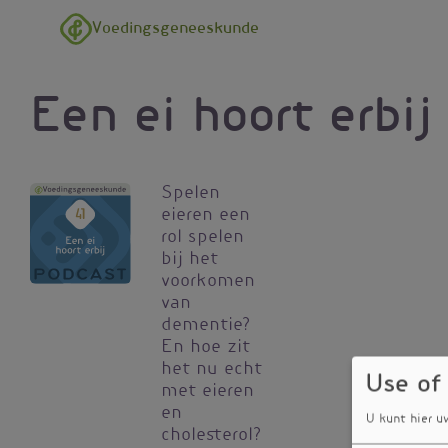
Overslaan en naar de inhoud gaan
Voedingsgeneeskunde
Een ei hoort erbij
Spelen
eieren een
rol spelen
bij het
voorkomen
van
dementie?
En hoe zit
het nu echt
Use of
met eieren
en
U kunt hier u
cholesterol?