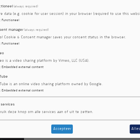
ctioneel
(always required)
re data (e.g. cookie for user session) in your browser (required to use this websi
:
Functioneel
sent manager
(always required)
ro! Cookie & Consent manager saves your consent status in the browser.
:
Functioneel
eo
eo is a video sharing platform by Vimeo, LLC (USA).
:
Embedded external content
Tube
Tube is an online video sharing platform owned by Google.
:
Embedded external content
 services
ruik deze knop om alle services aan of uit te zetten.
Accepteer
Alle