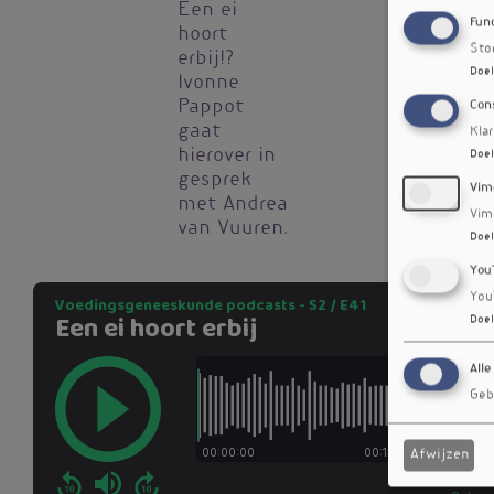
Een ei
Fun
hoort
Sto
erbij!?
Doel
Ivonne
Pappot
Con
gaat
Kla
hierover in
Doel
gesprek
Vim
met Andrea
Vim
van Vuuren.
Doel
You
You
Doel
Alle
Geb
Afwijzen