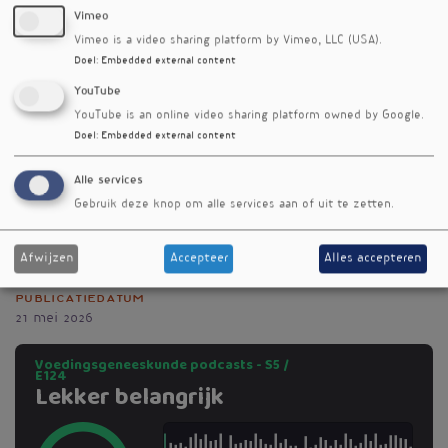
Voedingsgeneeskunde
. In deze
Vimeo
podcastaflevering bespreken Ger en Mara
Vimeo is a video sharing platform by Vimeo, LLC (USA).
Ruijter een aantal hoofdstukken en waarom
Doel
:
Embedded external content
nuance over voeding zo belangrijk is.
YouTube
YouTube is an online video sharing platform owned by Google.
Op 29 mei tijdens VGBC-2026 zal het boekje
Doel
:
Embedded external content
officieel gepresenteerd worden en is het te
koop voor €14,95. Voor jou als luisteraar nu ook
Alle services
te bestellen via:
2596400.mijnwinkel.nl/van-a-
Gebruik deze knop om alle services aan of uit te zetten.
tot-z/
Auteur
Afwijzen
Accepteer
Alles accepteren
Ger Rijkers
Publicatiedatum
21 mei 2026