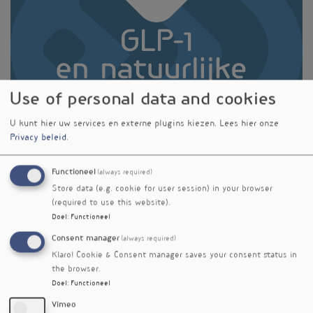
Use of personal data and cookies
U kunt hier uw services en externe plugins kiezen.
Lees hier onze
Privacy beleid
.
Functioneel
(always required)
Store data (e.g. cookie for user session) in your browser
Medisch bioloog Remco Verkaik verheldert de
(required to use this website).
werking van GLP1, de hype en beperkingen rond
Doel
:
Functioneel
synthetische GLP1-agonisten zoals Ozempic, en
Consent manager
(always required)
de kansen van natuurlijke modulatie via
Klaro! Cookie & Consent manager saves your consent status in
voeding en leefstijl.
the browser.
In gesprek met Ivonne Pappot geeft hij in deze
Doel
:
Functioneel
korte nieuwspodcast een heldere update voor
Vimeo