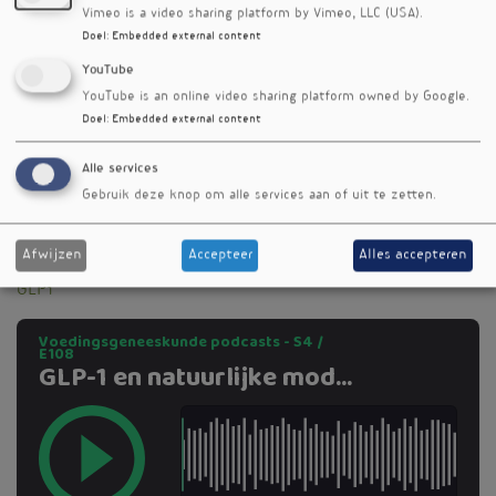
iedere professional die metabole gezondheid
Vimeo is a video sharing platform by Vimeo, LLC (USA).
écht goed wil doorgronden.
Doel
:
Embedded external content
Publicatiedatum
YouTube
11 december 2025
YouTube is an online video sharing platform owned by Google.
Doel
:
Embedded external content
Trefwoorden
zwaarlijvigheid
Alle services
metabool syndroom
medicatie
Gebruik deze knop om alle services aan of uit te zetten.
eetlust
Gerefereerd artikel
Afwijzen
Accepteer
Alles accepteren
GLP1