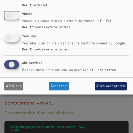
Doel
:
Functioneel
Een waardevolle aflevering in samenwerking
met
Stichting Winclove Wetenschap
.
Vimeo
Vimeo is a video sharing platform by Vimeo, LLC (USA).
Doel
:
Embedded external content
YouTube
YouTube is an online video sharing platform owned by Google.
Doel
:
Embedded external content
Alle services
Gebruik deze knop om alle services aan of uit te zetten.
Trefwoorden
metabool syndroom
Afwijzen
Accepteer
Alles accepteren
microbiota
probioticum
Gerefereerd artikel
Darmgezondheid en metabolisme