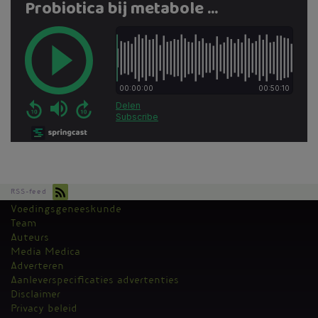
RSS-feed
Voedingsgeneeskunde
Kantoormenu
Team
Auteurs
Media Medica
Adverteren
Aanleverspecificaties advertenties
Disclaimer
Privacy beleid