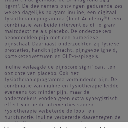
vrouw en de gemiddelde BMI lag rond 29,5
kg/m². De deelnemers ontvingen gedurende zes
weken dagelijks 20 gram inuline, een digitaal
fysiotherapieprogramma (Joint Academy™), een
combinatie van beide interventies of 10 gram
maltodextrine als placebo. De onderzoekers
beoordeelden pijn met een numerieke
pijnschaal. Daarnaast onderzochten zij fysieke
prestaties, handknijpkracht, pijngevoeligheid,
korteketenvetzuren en GLP-1-spiegels.
Inuline verlaagde de pijnscore significant ten
opzichte van placebo. Ook het
fysiotherapieprogramma verminderde pijn. De
combinatie van inuline en fysiotherapie leidde
eveneens tot minder pijn, maar de
onderzoekers vonden geen extra synergistisch
effect van beide interventies samen.
Fysiotherapie verbeterde de loop- en
hurkfunctie. Inuline verbeterde daarentegen de
handknijpkracht en verlaagde de