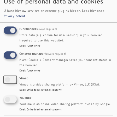
Use of personal data and cookies
pijngevoeligheid. Daarnaast verhoogde inuline
de concentraties van butyraat en GLP-1. Hogere
U kunt hier uw services en externe plugins kiezen.
Lees hier onze
GLP-1-spiegels hingen samen met een betere
Privacy beleid
.
handknijpkracht. De uitval lag bovendien
aanzienlijk lager in de inulinegroepen dan in de
Functioneel
(always required)
fysiotherapiegroepen.
Store data (e.g. cookie for user session) in your browser
De onderzoekers concluderen dat zowel inuline
(required to use this website).
als fysiotherapie klinisch relevante
Doel
:
Functioneel
pijnvermindering bieden bij knieartrose. Inuline
Consent manager
(always required)
lijkt daarnaast gunstige effecten te hebben op
Klaro! Cookie & Consent manager saves your consent status in
pijngevoeligheid en spierfunctie. Hier ligt
the browser.
mogelijk een rol voor voedingsinterventies als
Doel
:
Functioneel
aanvulling op de gebruikelijke behandeling van
Vimeo
knieartrose.
Vimeo is a video sharing platform by Vimeo, LLC (USA).
Helaas konden de deelnemers niet geblindeerd
Doel
:
Embedded external content
blijven voor de oefentherapie. Bovendien
YouTube
maakten de analyses van GLP-1 geen deel uit
YouTube is an online video sharing platform owned by Google.
van het oorspronkelijke studieprotocol en
Doel
:
Embedded external content
vragen om bevestiging in vervolgonderzoek.