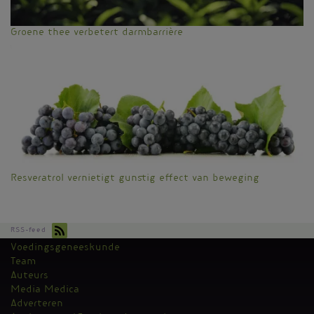
Groene thee verbetert darmbarrière
Resveratrol vernietigt gunstig effect van beweging
RSS-feed
Voedingsgeneeskunde
Kantoormenu
Team
Auteurs
Media Medica
Adverteren