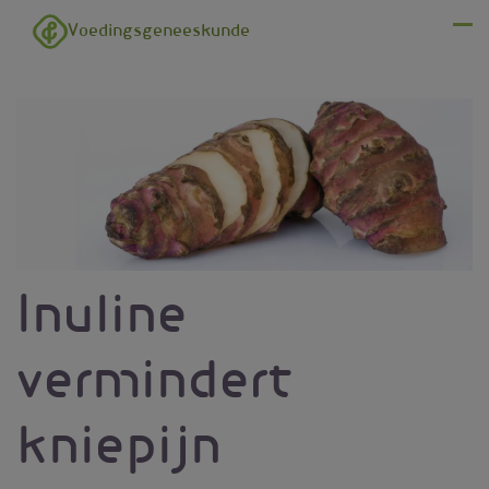
Overslaan en naar de inhoud gaan
Voedingsgeneeskunde
Menu
Inuline
vermindert
kniepijn