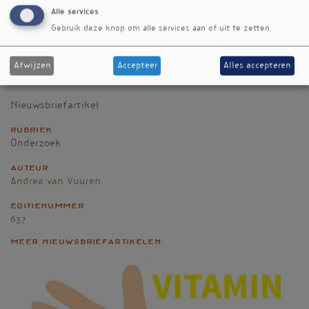
Alle services
Referenties
Gebruik deze knop om alle services aan of uit te zetten.
Kouraki A, Franks S, Vijay A et al. Effect of Prebiotic
Supplementation With and Without Physiotherapy on
Pain and Pain Sensitivity in People with Knee
Afwijzen
Accepteer
Alles accepteren
Osteoarthritis. Nutrients. 2026 Feb 24;18(5):714.
Nieuwsbriefartikel
Rubriek
Onderzoek
Auteur
Andrea van Vuuren
Editienummer
637
Meer nieuwsbriefartikelen