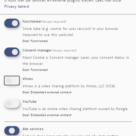
significante effecten gevonden op andere
U kunt hier uw services en externe plugins kiezen.
Lees hier onze
aspecten van lichaamssamenstelling of
Privacy beleid
.
handknijpkracht.
Dagelijkse suppletie met 250 mg
Functioneel
(always required)
olijfbladextract gedurende twaalf weken leidde
Store data (e.g. cookie for user session) in your browser
dus tot verbeteringen in postmenopauzale
(required to use this website).
symptomen, een toename van de
Doel
:
Functioneel
botmineraaldichtheid in de rechterarm en
Consent manager
(always required)
gunstige veranderingen in het
Klaro! Cookie & Consent manager saves your consent status in
bloedlipidenprofiel.
the browser.
Doel
:
Functioneel
Hoewel de studie positieve effecten van
olijfbladextract aantoont, is verder onderzoek
Vimeo
nodig om de onderliggende mechanismen te
Vimeo is a video sharing platform by Vimeo, LLC (USA).
begrijpen en de optimale dosering te bepalen.
Doel
:
Embedded external content
Gezondheidsprofessionals kunnen overwegen
YouTube
olijfbladextract te adviseren als onderdeel van
YouTube is an online video sharing platform owned by Google.
een strategie ter verlichting van
Doel
:
Embedded external content
postmenopauzale symptomen.
Alle services
Referenties