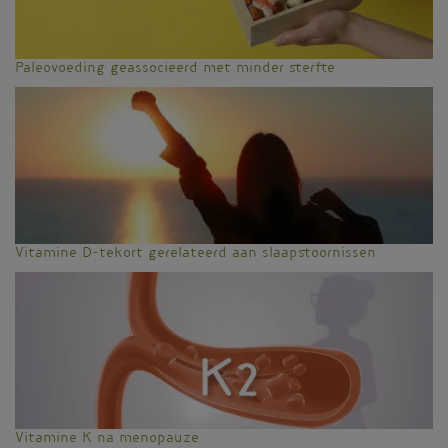
Paleovoeding geassocieerd met minder sterfte
Vitamine D-tekort gerelateerd aan slaapstoornissen
Vitamine K na menopauze