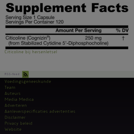
Citicoline bij hersenletsel
RSS-feed
Voedingsgeneeskunde
Kantoormenu
Team
Auteurs
Media Medica
Adverteren
Aanleverspecificaties advertenties
Disclaimer
Privacy beleid
Website