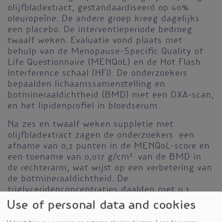
olijfbladextract, gestandaardiseerd op 40%
oleuropeïne. De andere groep kreeg dagelijks
een placebo. De interventieperiode bedroeg
twaalf weken. Evaluatie vond plaats met
behulp van de Menopause-Specific Quality of
Life Questionnaire (MENQoL) en de Hot Flash
Interference schaal (HFI). De onderzoekers
bepaalden lichaamssamenstelling en
botmineraaldichtheid (BMD) met een DXA-scan,
en het lipidenprofiel in bloedserum.
Na zes en twaalf weken suppletie met
olijfbladextract zagen de onderzoekers een
afname van 0,2 punten in de MENQoL-score en
een toename van 0,017 g/cm² van de BMD in
de rechterarm, wat wijst op een verbetering van
de botmineraaldichtheid. De
triglyceridenconcentraties daalden met 0,1
mmol/L en de triglyceriden/HDL-cholesterolratio
Use of personal data and cookies
verbeterde met 0,1 punt. Er werden geen