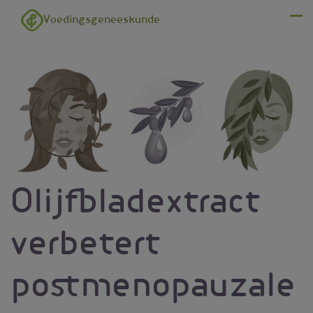
Overslaan en naar de inhoud gaan
Voedingsgeneeskunde
Menu
Olijfbladextract
verbetert
postmenopauzale