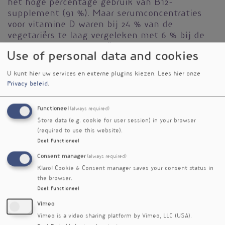
het hoge percentage gebruik van B12-
supplement (91 %). Maar serumconcentraties
voor vitamine D waren bij 24 % van de
vegetariërs te laag vergeleken met 6 % bij de
controlegroep. Vegetariërs hadden ook lagere
Use of personal data and cookies
concentraties bèta-caroteen, selenium, jodium
en essentiële omega-3 vetzuren EPA en DHA.
U kunt hier uw services en externe plugins kiezen.
Lees hier onze
Dit kon verklaard worden door een relatief lage
Privacy beleid
.
inname van fruit, bessen, noten en
wortelgroenten door de vegetariërs.
Functioneel
(always required)
Daarentegen hadden zij gunstigere
Store data (e.g. cookie for user session) in your browser
concentraties meervoudig onverzadigd vetzuur
(required to use this website).
(PUFA), lagere concentraties verzadigd vetzuur
Doel
:
Functioneel
(SFA) en hogere concentraties soja polyfenolen
dan de controlegroep. Dit werd verklaard door
Consent manager
(always required)
een hogere consumptie van koolzaadolie,
Klaro! Cookie & Consent manager saves your consent status in
margarine, soja en rogge door de vegetariërs.
the browser.
Doel
:
Functioneel
Het aantal mensen in Europa met een
Vimeo
vegetarisch dieet neemt toe, maar dat zou niet
Vimeo is a video sharing platform by Vimeo, LLC (USA).
moeten betekenen dat huidige