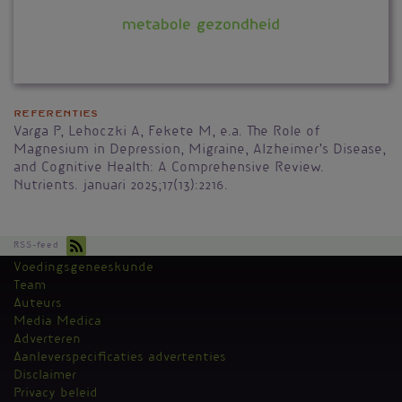
Referenties
Varga P, Lehoczki A, Fekete M, e.a. The Role of
Magnesium in Depression, Migraine, Alzheimer’s Disease,
and Cognitive Health: A Comprehensive Review.
Nutrients. januari 2025;17(13):2216.
RSS-feed
Voedingsgeneeskunde
Kantoormenu
Team
Auteurs
Media Medica
Adverteren
Aanleverspecificaties advertenties
Disclaimer
Privacy beleid