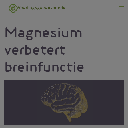
Overslaan en naar de inhoud gaan
Voedingsgeneeskunde
Menu
Magnesium
verbetert
breinfunctie