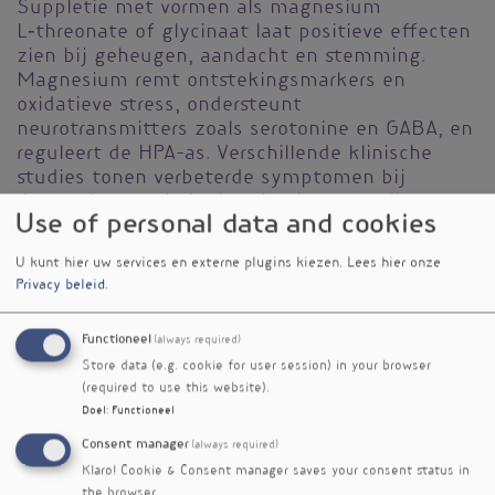
Suppletie met vormen als magnesium
L‑threonate of glycinaat laat positieve effecten
zien bij geheugen, aandacht en stemming.
Magnesium remt ontstekingsmarkers en
oxidatieve stress, ondersteunt
neurotransmitters zoals serotonine en GABA, en
reguleert de HPA-as. Verschillende klinische
studies tonen verbeterde symptomen bij
depressie, verminderde migraine-aanvallen en
Use of personal data and cookies
bescherming tegen cognitieve achteruitgang, al
verschilt de sterkte van de effecten per
U kunt hier uw services en externe plugins kiezen.
Lees hier onze
populatie en type magnesium.
Privacy beleid
.
Magnesium speelt een sleutelrol bij
hersenfunctie dankzij antioxidatieve en anti-
Functioneel
(always required)
inflammatoire effecten en regulatie van
Store data (e.g. cookie for user session) in your browser
neurotransmissie. Suppletie met bioactieve
(required to use this website).
vormen kan heilzaam zijn voor cognitieve
Doel
:
Functioneel
gezondheid, vooral bij kwetsbare groepen. Deze
Consent manager
(always required)
review legt verbanden tussen magnesiumstatus
Klaro! Cookie & Consent manager saves your consent status in
en neurologische aandoeningen en biedt een
the browser.