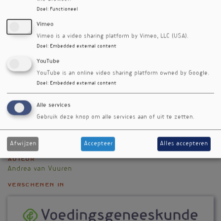
basis voor geïntegreerde voeding en suppletie
Doel
:
Functioneel
in preventie en behandeling.
Vimeo
De auteurs wijzen op heterogeniteit in type
Vimeo is a video sharing platform by Vimeo, LLC (USA).
magnesium, dosering en studiepopulaties, wat
Doel
:
Embedded external content
vergelijkbaarheid bemoeilijkt. Bovendien
YouTube
ontbreken er steeds gerichte metingen van
YouTube is an online video sharing platform owned by Google.
magnesium in hersenweefsel.
Doel
:
Embedded external content
Kort
Alle services
Gebruik deze knop om alle services aan of uit te zetten.
Trefwoorden
magnesium
hersenen
Afwijzen
Accepteer
Alles accepteren
Auteur
Andrea van Vuuren
verschenen in