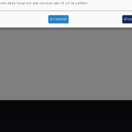
ruik deze knop om alle services aan of uit te zetten.
Accepteer
Alle