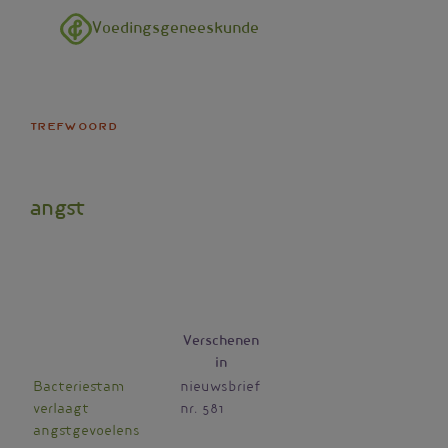
Overslaan en naar de inhoud gaan
Voedingsgeneeskunde
trefwoord
angst
Verschenen
in
Bacteriestam
nieuwsbrief
verlaagt
nr. 581
angstgevoelens