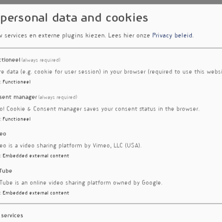
 personal data and cookies
w services en externe plugins kiezen.
Lees hier onze
Privacy beleid
.
ctioneel
(always required)
re data (e.g. cookie for user session) in your browser (required to use this websi
:
Functioneel
sent manager
(always required)
ro! Cookie & Consent manager saves your consent status in the browser.
:
Functioneel
eo
eo is a video sharing platform by Vimeo, LLC (USA).
:
Embedded external content
Tube
Tube is an online video sharing platform owned by Google.
:
Embedded external content
 services