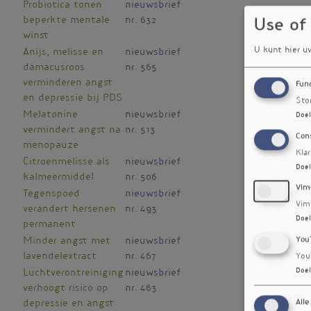
Probiotica tonen
nieuwsbrief
beperkte mentale
nr. 632
Use of
winst
U kunt hier u
Anijs, melisse en
nieuwsbrief
damacusroos
nr. 565
verminderen angst
Fun
en depressie bij PDS
Sto
Melatonine
nieuwsbrief
Doel
vermindert angst na
nr. 513
Con
menopauze
Kla
Citroenmelisse als
nieuwsbrief
Doel
kalmeermiddel
nr. 506
Vim
Tegenspoed
nieuwsbrief
Vim
verandert hersenen
nr. 493
Doel
permanent
You
Minder angst met
nieuwsbrief
lavendelextract
nr. 467
You
Doel
Luchtverontreiniging
nieuwsbrief
verhoogt risico op
nr. 463
Alle
depressie en angst