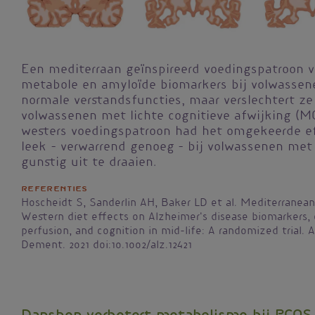
Een mediterraan geïnspireerd voedingspatroon v
metabole en amyloïde biomarkers bij volwasse
normale verstandsfuncties, maar verslechtert ze 
volwassenen met lichte cognitieve afwijking (MC
westers voedingspatroon had het omgekeerde ef
leek – verwarrend genoeg – bij volwassenen met
gunstig uit te draaien.
Referenties
Hoscheidt S, Sanderlin AH, Baker LD et al. Mediterranea
Western diet effects on Alzheimer's disease biomarkers, 
perfusion, and cognition in mid-life: A randomized trial. 
Dement. 2021 doi:10.1002/alz.12421