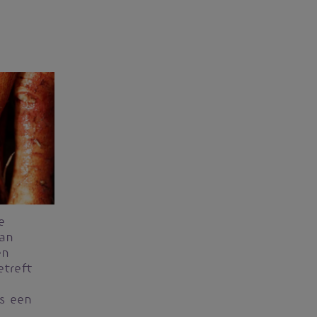
e
an
en
etreft
s een