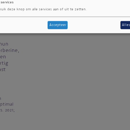
 services
ruik deze knop om alle services aan of uit te zetten.
Accepteer
Alle
 hun
rberine,
een
rtig
ast
n
ptimal
. 2021;