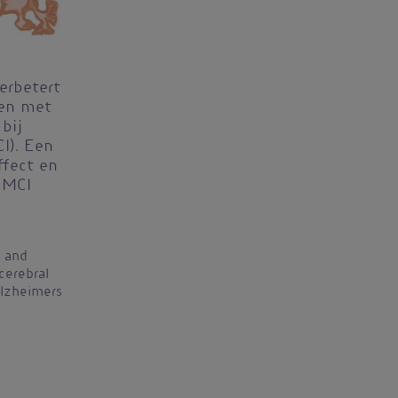
erbetert
nen met
bij
I). Een
fect en
 MCI
n and
cerebral
Alzheimers