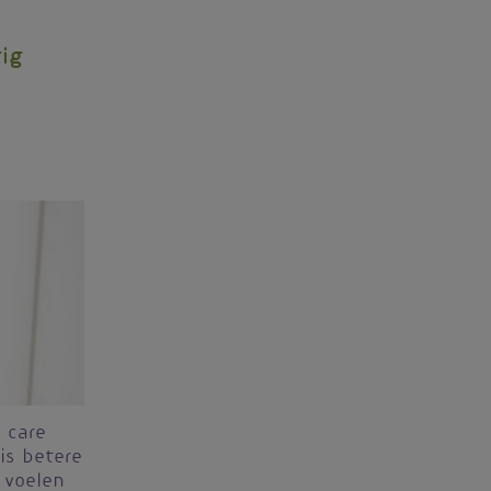
tig
 care
is betere
 voelen