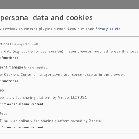
 personal data and cookies
hiza on
Ovary
w services en externe plugins kiezen.
Lees hier onze
Privacy beleid
.
 Based
ctioneel
(always required)
re data (e.g. cookie for user session) in your browser (required to use this websi
:
Functioneel
sent manager
(always required)
n
ro! Cookie & Consent manager saves your consent status in the browser.
:
Functioneel
eo
eo is a video sharing platform by Vimeo, LLC (USA).
:
Embedded external content
Tube
Tube is an online video sharing platform owned by Google.
:
Embedded external content