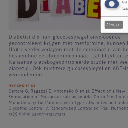
Alle
Geb
Afwijzen
Diabetici die hun glucosespiegel onvoldoende
gecontroleerd krijgen met metformine, kunnen
HbA1c verder verlagen met de combinatie van be
hesperidine en chroompicolinaat. Dat blijkt uit 
Italiaanse placebogecontroleerde studie met vee
diabetici. Ook nuchtere glucosespiegel en AGE-l
verminderden.
Referenties
Sartore G, Ragazzi E, Antonello G et al. Effect of a New
Formulation of Nutraceuticals as an Add-On to Metformi
Monotherapy for Patients with Type 2 Diabetes and Subo
Glycemic Control: A Randomized Controlled Trial. Nutrients
13(7) doi:10.3390/nu13072373