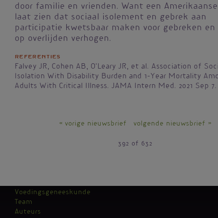
door familie en vrienden. Want een Amerikaanse
laat zien dat sociaal isolement en gebrek aan
participatie kwetsbaar maken voor gebreken en
op overlijden verhogen.
Referenties
Falvey JR, Cohen AB, O'Leary JR, et al. Association of Soci
Isolation With Disability Burden and 1-Year Mortality Am
Adults With Critical Illness. JAMA Intern Med. 2021 Sep 7.
« vorige nieuwsbrief
volgende nieuwsbrief »
392 of 632
Voedingsgeneeskunde
Team
Kantoormenu
Auteurs