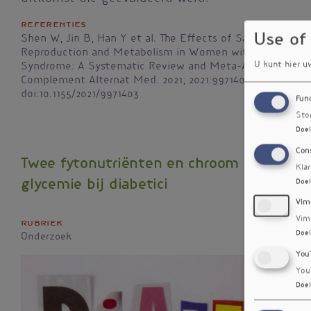
Referenties
Use of
Shen W, Jin B, Han Y et al. The Effects of Salvia miltiorr
Reproduction and Metabolism in Women with Polycystic 
U kunt hier u
Syndrome: A Systematic Review and Meta-Analysis. Evid
Complement Alternat Med. 2021; 2021:9971403
doi:10.1155/2021/9971403
Fun
Sto
Doel
Con
Twee fytonutriënten en chroom verbetere
Kla
glycemie bij diabetici
Doel
Vim
Vim
Rubriek
Doel
Onderzoek
You
You
Doel