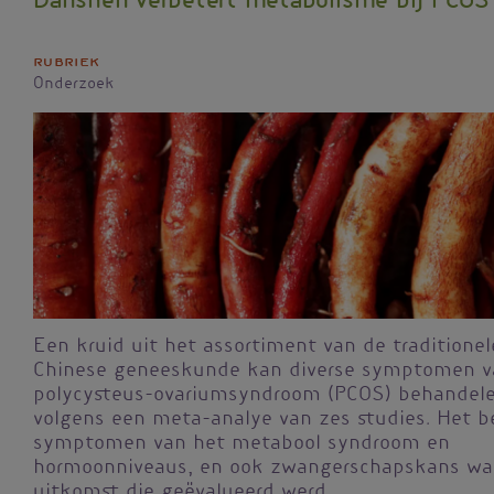
Danshen verbetert metabolisme bij PCOS
Rubriek
Onderzoek
Een kruid uit het assortiment van de traditionel
Chinese geneeskunde kan diverse symptomen v
polycysteus-ovariumsyndroom (PCOS) behandel
volgens een meta-analye van zes studies. Het b
symptomen van het metabool syndroom en
hormoonniveaus, en ook zwangerschapskans wa
uitkomst die geëvalueerd werd.