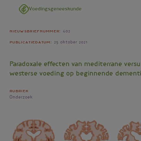
Overslaan en naar de inhoud gaan
Voedingsgeneeskunde
Nieuwsbriefnummer
402
Publicatiedatum
25 oktober 2021
Paradoxale effecten van mediterrane versu
westerse voeding op beginnende dement
Rubriek
Onderzoek