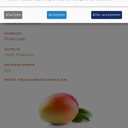
Review and Evidence Assessment. Sage Open Pediatr.
2025; 12:30502225251361989 doi:10.1177/30502225251361989
Afwijzen
Accepteer
Alles accepteren
Nieuwsbriefartikel
Rubriek
Onderzoek
Auteur
Joost Meeusen
Editienummer
605
Meer nieuwsbriefartikelen