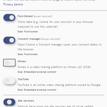
prospectieve cohortstudies meer zekerheid
Privacy beleid
.
bieden over oorzaak en gevolg, hechten de
onderzoeker er het meeste belang aan.
Functioneel
(always required)
Store data (e.g. cookie for user session) in your browser
Dit allemaal biedt weinig uitsluitsel, omdat
(required to use this website).
sojaconsumptie bij jongeren andere gezonde
Doel
:
Functioneel
leefgewoonten kan markeren. In
Consent manager
dwarsdoorsnedeonderzoek werd soms gekeken
(always required)
naar soja in babyvoeding, wat dus de
Klaro! Cookie & Consent manager saves your consent status in
the browser.
consumptie van soja weerspiegelt tijdens de
Doel
:
Functioneel
eerste levensjaren. Mogelijk hebben de fyto-
oestrogenen op die leeftijd wel een negatieve
Vimeo
impact op de hormoonhuishouding. Soja is ook
Vimeo is a video sharing platform by Vimeo, LLC (USA).
niet de enige voedingsbron van fyto-
Doel
:
Embedded external content
oestrogenen, maar is bijna altijd de enige bron
YouTube
waarmee rekening gehouden wordt.
YouTube is an online video sharing platform owned by Google.
Doel
:
Embedded external content
Referenties
Palma-Lozano D, Tapia-Sequeiros G, Uribe-Cavero LJ et
al. Phytoestrogenic Food Intake and the Early
Alle services
Development of Pubertal Characteristics: A Scoping
Gebruik deze knop om alle services aan of uit te zetten.