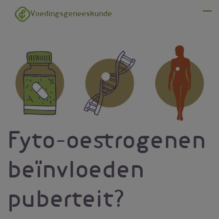
Overslaan en naar de inhoud gaan
Voedingsgeneeskunde
Menu
Fyto-oestrogenen
beïnvloeden
puberteit?