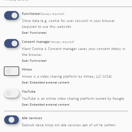
foliumzuur en visvetzuren, en een te hoge
consumptie van verzadigd vet en suiker.
Sociaaleconomische factoren spelen hierbij een
Functioneel
(always required)
belangrijke rol. Net als in de VS is intensieve
Store data (e.g. cookie for user session) in your browser
voedingsbegeleiding nodig om de gezondheid
(required to use this website).
Doel
:
Functioneel
van moeder en kind te verbeteren.
Consent manager
(always required)
Hoewel de studie waardevolle inzichten biedt, is
Klaro! Cookie & Consent manager saves your consent status in
het belangrijk op te merken dat de HEI is
the browser.
gebaseerd op Amerikaanse voedingsrichtlijnen,
Doel
:
Functioneel
wat de toepasbaarheid op andere populaties
Vimeo
beperkt.
Vimeo is a video sharing platform by Vimeo, LLC (USA).
Referenties
Doel
:
Embedded external content
Lipsky LM, Wright B, Lin TC, e.a. Diet quality from early
YouTube
pregnancy through 1-y postpartum: a prospective cohort
YouTube is an online video sharing platform owned by Google.
study. Am J Clin Nutr. 1 november 2024;120(5):1284-93.
Doel
:
Embedded external content
Nieuwsbriefartikel
Alle services
Rubriek
Gebruik deze knop om alle services aan of uit te zetten.
Onderzoek