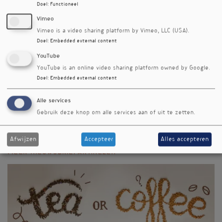
Zareie A, Sahebkar A, Khorvash F, et al. Effect of
Doel
:
Functioneel
cinnamon on migraine attacks and inflammatory
markers: A randomized double‐blind placebo‐controlled
Vimeo
trial. Phytotherapy Research 2020;34(11):2945-2952.
Vimeo is a video sharing platform by Vimeo, LLC (USA).
Doel
:
Embedded external content
Nieuwsbriefartikel
YouTube
YouTube is an online video sharing platform owned by Google.
Rubriek
Doel
:
Embedded external content
Onderzoek
Auteur
Alle services
Cindy de Waard
Gebruik deze knop om alle services aan of uit te zetten.
Editienummer
365
Afwijzen
Accepteer
Alles accepteren
Meer nieuwsbriefartikelen