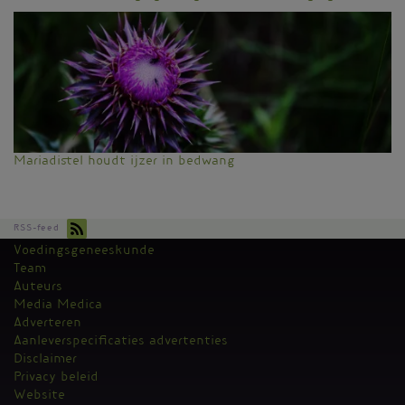
Mariadistel houdt ijzer in bedwang
RSS-feed
Voedingsgeneeskunde
Kantoormenu
Team
Auteurs
Media Medica
Adverteren
Aanleverspecificaties advertenties
Disclaimer
Privacy beleid
Website