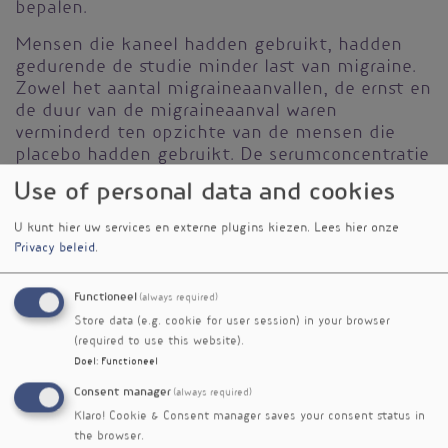
bepalen.
Mensen die kaneel hadden gebruikt, hadden
gedurende de studie minder last van migraine.
Zowel het aantal migraineaanvallen, de ernst en
de duur van de migraineaanval waren
verminderd ten opzichte van de mensen die
placebo hadden gebruikt. De serumconcentratie
IL6 en NO waren significant lager in de
Use of personal data and cookies
kaneelgroep wat wijst op een verminderde
ontstekingsreactie. Het CGRP-niveau was niet
U kunt hier uw services en externe plugins kiezen.
Lees hier onze
veranderd.
Privacy beleid
.
De wetenschappers concluderen op basis van
Functioneel
(always required)
deze resultaten dat kaneel
Store data (e.g. cookie for user session) in your browser
ontstekingsremmende en zenuwbeschermende
(required to use this website).
eigenschappen heeft, die ontsteking en
Doel
:
Functioneel
neurogene pijn bij migraine kunnen
verminderen.
Consent manager
(always required)
Klaro! Cookie & Consent manager saves your consent status in
Referenties
the browser.