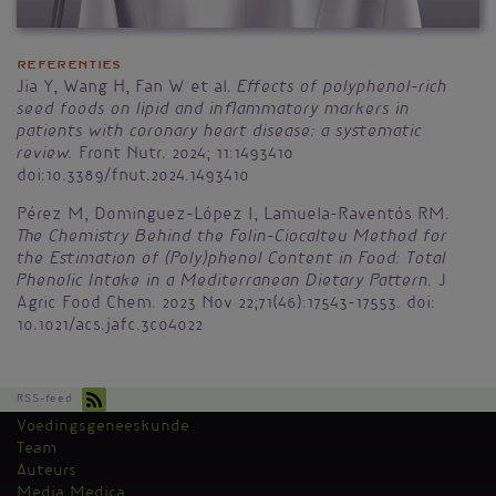
Referenties
Effects of polyphenol-rich
Jia Y, Wang H, Fan W et al.
seed foods on lipid and inflammatory markers in
patients with coronary heart disease: a systematic
review.
Front Nutr. 2024; 11:1493410
doi:10.3389/fnut.2024.1493410
Pérez M, Dominguez-López I, Lamuela-Raventós RM.
The Chemistry Behind the Folin-Ciocalteu Method for
the Estimation of (Poly)phenol Content in Food: Total
Phenolic Intake in a Mediterranean Dietary Pattern.
J
Agric Food Chem. 2023 Nov 22;71(46):17543-17553. doi:
10.1021/acs.jafc.3c04022
RSS-feed
Voedingsgeneeskunde
Kantoormenu
Team
Auteurs
Media Medica