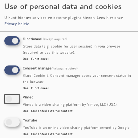
cholesterol en kan lijnzaad C-reactief proteïne
Use of personal data and cookies
(ontstekingsmarker) verlagen. Het zijn dan ook
twee erg verschillende voedingsmiddelen met
U kunt hier uw services en externe plugins kiezen.
Lees hier onze
andere types vezels en polyfenolen.
Privacy beleid
.
Kort
Functioneel
(always required)
Store data (e.g. cookie for user session) in your browser
Trefwoorden
(required to use this website).
noot
Doel
:
Functioneel
triglyceride
flavonoïde
Consent manager
(always required)
Klaro! Cookie & Consent manager saves your consent status in
Auteur
the browser.
Joost Meeusen
Doel
:
Functioneel
verschenen in
Vimeo
Vimeo is a video sharing platform by Vimeo, LLC (USA).
Doel
:
Embedded external content
YouTube
YouTube is an online video sharing platform owned by Google.
Doel
:
Embedded external content