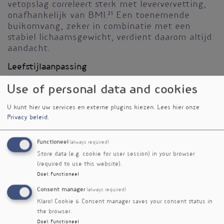
vetopslag correleert sterk met leververvetting,
onafhankelijk van BMI.
21
Een toenemende
buikomvang, zeker in combinatie met een
stabiel lichaamsgewicht, verdient daarom altijd
aandacht.
Leefstijlaanpassing
Omdat leververvetting het resultaat is van
Use of personal data and cookies
langdurige metabole en inflammatoire
ontregeling, ligt de sleutel tot herstel in een
U kunt hier uw services en externe plugins kiezen.
Lees hier onze
Privacy beleid
.
integrale leefstijlaanpak.
22,23
Interventies zijn
daarbij gelijktijdig effectief voor de lever en de
darmmicrobiota en daarmee voor herstel van de
Functioneel
(always required)
darm-leveras.
Store data (e.g. cookie for user session) in your browser
(required to use this website).
Voeding
Doel
:
Functioneel
Voeding vormt de basis van elke interventie bij
Consent manager
(always required)
leververvetting. Een voedingspatroon dat
Klaro! Cookie & Consent manager saves your consent status in
insulineresistentie vermindert, ontstekingen
the browser.
remt en de microbiota ondersteunt, remt ook
Doel
:
Functioneel