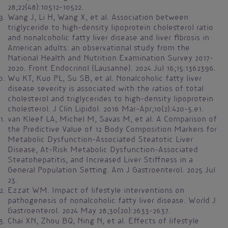
28;22(48):10512-10522.
Wang J, Li H, Wang X, et al. Association between
triglyceride to high-density lipoprotein cholesterol ratio
and nonalcoholic fatty liver disease and liver fibrosis in
American adults: an observational study from the
National Health and Nutrition Examination Survey 2017-
2020. Front Endocrinol (Lausanne). 2024 Jul 16;15:1362396.
Wu KT, Kuo PL, Su SB, et al. Nonalcoholic fatty liver
disease severity is associated with the ratios of total
cholesterol and triglycerides to high-density lipoprotein
cholesterol. J Clin Lipidol. 2016 Mar-Apr;10(2):420-5.e1.
van Kleef LA, Michel M, Savas M, et al. A Comparison of
the Predictive Value of 12 Body Composition Markers for
Metabolic Dysfunction-Associated Steatotic Liver
Disease, At-Risk Metabolic Dysfunction-Associated
Steatohepatitis, and Increased Liver Stiffness in a
General Population Setting. Am J Gastroenterol. 2025 Jul
23.
Ezzat WM. Impact of lifestyle interventions on
pathogenesis of nonalcoholic fatty liver disease. World J
Gastroenterol. 2024 May 28;30(20):2633-2637.
Chai XN, Zhou BQ, Ning N, et al. Effects of lifestyle