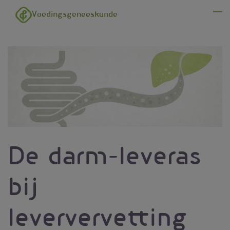
Overslaan en naar de inhoud gaan
Voedingsgeneeskunde
Menu
De darm-leveras
bij
leververvetting