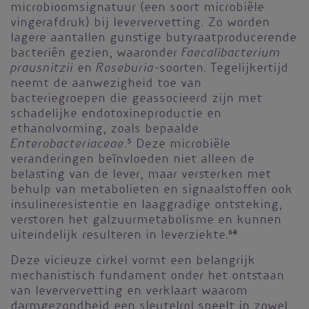
microbioomsignatuur (een soort microbiële
vingerafdruk) bij leververvetting. Zo worden
lagere aantallen gunstige butyraatproducerende
Faecalibacterium
bacteriën gezien, waaronder
prausnitzii
Roseburia
en
-soorten. Tegelijkertijd
neemt de aanwezigheid toe van
bacteriegroepen die geassocieerd zijn met
schadelijke endotoxineproductie en
ethanolvorming, zoals bepaalde
Enterobacteriaceae
.
5
Deze microbiële
veranderingen beïnvloeden niet alleen de
belasting van de lever, maar versterken met
behulp van metabolieten en signaalstoffen ook
insulineresistentie en laaggradige ontsteking,
verstoren het galzuurmetabolisme en kunnen
uiteindelijk resulteren in leverziekte.
6-8
Deze vicieuze cirkel vormt een belangrijk
mechanistisch fundament onder het ontstaan
van leververvetting en verklaart waarom
darmgezondheid een sleutelrol speelt in zowel