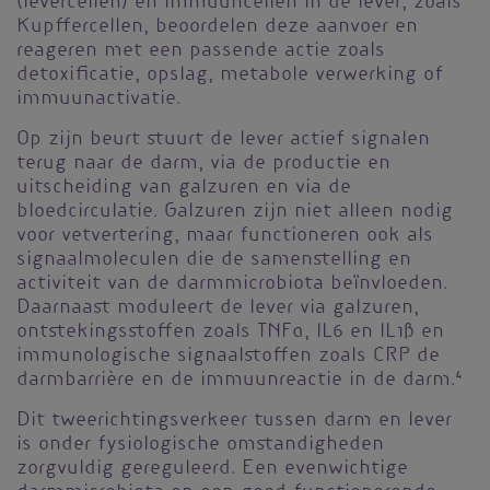
(levercellen) en immuuncellen in de lever, zoals
Kupffercellen, beoordelen deze aanvoer en
reageren met een passende actie zoals
detoxificatie, opslag, metabole verwerking of
immuunactivatie.
Op zijn beurt stuurt de lever actief signalen
terug naar de darm, via de productie en
uitscheiding van galzuren en via de
bloedcirculatie. Galzuren zijn niet alleen nodig
voor vetvertering, maar functioneren ook als
signaalmoleculen die de samenstelling en
activiteit van de darmmicrobiota beïnvloeden.
Daarnaast moduleert de lever via galzuren,
ontstekingsstoffen zoals TNFα, IL6 en IL1β en
immunologische signaalstoffen zoals CRP de
darmbarrière en de immuunreactie in de darm.
4
Dit tweerichtingsverkeer tussen darm en lever
is onder fysiologische omstandigheden
zorgvuldig gereguleerd. Een evenwichtige