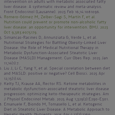
intervention on adults with metabolic associated fatty
liver disease: A systematic review and meta-analysis.
Front Endocrinol (Lausanne). 2023 Feb 16;14:1081096.
Romero-Gómez M, Zelber-Sagi S, Martín F, et al.
Nutrition could prevent or promote non-alcoholic fatty
liver disease: an opportunity for intervention. BMJ. 2023
Oct 9;383:e075179.
Simancas-Racines D, Annunziata G, Verde L, et al.
Nutritional Strategies for Battling Obesity-Linked Liver
Disease: the Role of Medical Nutritional Therapy in
Metabolic Dysfunction-Associated Steatotic Liver
Disease (MASLD) Management. Curr Obes Rep. 2025 Jan
11;14(1):7.
Liu J, Li C, Yang Y, et al. Special correlation between diet
and MASLD: positive or negative? Cell Biosci. 2025 Apr
12;15(1):44.
Kelty TJ, Krause AA, Rector RS. Ketone metabolites in
metabolic dysfunction-associated steatotic liver disease
progression: optimizing keto-therapeutic strategies. Am
J Physiol Endocrinol Metab. 2025 Aug 1;329(2):E290-E301.
Emanuele F, Biondo M, Tomasello L, et al. Ketogenic
Diet in Steatotic Liver Disease: A Metabolic Approach to
Hepatic Health. Nutrients. 2025 Apr 4;17(7):1269.