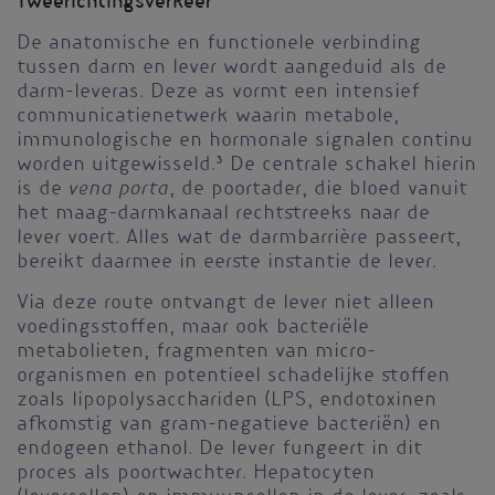
Tweerichtingsverkeer
De anatomische en functionele verbinding
tussen darm en lever wordt aangeduid als de
darm-leveras. Deze as vormt een intensief
communicatienetwerk waarin metabole,
immunologische en hormonale signalen continu
worden uitgewisseld.
3
De centrale schakel hierin
vena porta
is de
, de poortader, die bloed vanuit
het maag-darmkanaal rechtstreeks naar de
lever voert. Alles wat de darmbarrière passeert,
bereikt daarmee in eerste instantie de lever.
Via deze route ontvangt de lever niet alleen
voedingsstoffen, maar ook bacteriële
metabolieten, fragmenten van micro-
organismen en potentieel schadelijke stoffen
zoals lipopolysacchariden (LPS, endotoxinen
afkomstig van gram-negatieve bacteriën) en
endogeen ethanol. De lever fungeert in dit
proces als poortwachter. Hepatocyten