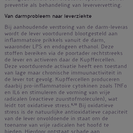
preventie als behandeling van leververvetting.
Van darmprobleem naar leverziekte
Bij aanhoudende verstoring van de darm-leveras
wordt de lever voortdurend blootgesteld aan
inflammatoire prikkels vanuit de darm,
waaronder LPS en endogeen ethanol. Deze
stoffen bereiken via de poortader rechtstreeks
de lever en activeren daar de Kupffercellen.
Deze voortdurende activatie heeft een toestand
van lage maar chronische immuunactiviteit in
de lever tot gevolg. Kupffercellen produceren
daarbij pro-inflammatoire cytokinen zoals TNFα
en IL6 en stimuleren de vorming van vrije
radicalen (reactieve zuurstofmoleculen), wat
leidt tot oxidatieve stress.
9,10
Bij oxidatieve
stress is de natuurlijke antioxidatieve capaciteit
van de lever onvoldoende in staat om de
toename van vrije radicalen het hoofd te
bieden. Hierdoor ontstaat schade aan