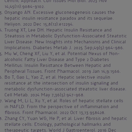
Centric Approach. Curr Issues Mol Biol. 2023 Nov
14;45(11):9084-9102.
Onyango AN. Excessive gluconeogenesis causes the
hepatic insulin resistance paradox and its sequelae.
Heliyon. 2022 Dec 15;8(12):e12294.
Truong XT, Lee DH. Hepatic Insulin Resistance and
Steatosis in Metabolic Dysfunction-Associated Steatotic
Liver Disease: New Insights into Mechanisms and Clinical
Implications. Diabetes Metab J. 2025 Sep;49(5):964-986.
Mu W, Cheng XF, Liu Y, et al. Potential Nexus of Non-
alcoholic Fatty Liver Disease and Type 2 Diabetes
Mellitus: Insulin Resistance Between Hepatic and
Peripheral Tissues. Front Pharmacol. 2019 Jan 14;9:1566.
Bo T, Gao L, Yao Z, et al. Hepatic selective insulin
resistance at the intersection of insulin signaling and
metabolic dysfunction-associated steatotic liver disease.
Cell Metab. 2024 May 7;36(5):947-968.
Wang M, Li L, Xu Y, et al. Roles of hepatic stellate cells
in NAFLD: From the perspective of inflammation and
fibrosis. Front Pharmacol. 2022 Oct 13;13:958428.
Zhang CY, Yuan WG, He P, et al. Liver fibrosis and hepatic
stellate cells: Etiology, pathological hallmarks and
therapeutic targets. World J Gastroenterol. 2016 Dec