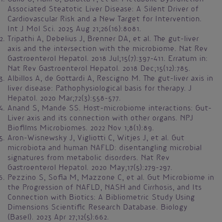
Associated Steatotic Liver Disease: A Silent Driver of
Cardiovascular Risk and a New Target for Intervention.
Int J Mol Sci. 2025 Aug 21;26(16):8081.
Tripathi A, Debelius J, Brenner DA, et al. The gut-liver
axis and the intersection with the microbiome. Nat Rev
Gastroenterol Hepatol. 2018 Jul;15(7):397-411. Erratum in:
Nat Rev Gastroenterol Hepatol. 2018 Dec;15(12):785.
Albillos A, de Gottardi A, Rescigno M. The gut-liver axis in
liver disease: Pathophysiological basis for therapy. J
Hepatol. 2020 Mar;72(3):558-577.
Anand S, Mande SS. Host-microbiome interactions: Gut-
Liver axis and its connection with other organs. NPJ
Biofilms Microbiomes. 2022 Nov 1;8(1):89.
Aron-Wisnewsky J, Vigliotti C, Witjes J, et al. Gut
microbiota and human NAFLD: disentangling microbial
signatures from metabolic disorders. Nat Rev
Gastroenterol Hepatol. 2020 May;17(5):279-297.
Pezzino S, Sofia M, Mazzone C, et al. Gut Microbiome in
the Progression of NAFLD, NASH and Cirrhosis, and Its
Connection with Biotics: A Bibliometric Study Using
Dimensions Scientific Research Database. Biology
(Basel). 2023 Apr 27;12(5):662.