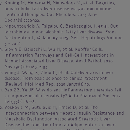
Koning M, Herrema H, Nieuwdorp M, et al. Targeting
nonalcoholic fatty liver disease via gut microbiome-
centered therapies. Gut Microbes. 2023 Jan-
Dec;15(1):2226922.
Mpountouridis A, Tsigalou C, Bezirtzoglou I, et al. Gut
microbiome in non-alcoholic fatty liver disease. Front.
Gastroenterol., 14 January 2025. Sec. Hepatology Volume
3 – 2024.
Slevin E, Baiocchi L, Wu N, et al. Kupffer Cells:
Inflammation Pathways and Cell-Cell Interactions in
Alcohol-Associated Liver Disease. Am J Pathol. 2020
Nov;190(11):2185-2193.
Wang J, Wang X, Zhuo E, et al. Gut‑liver axis in liver
disease: From basic science to clinical treatment
(Review). Mol Med Rep. 2025 Jan;31(1):10.
Gao ZG, Ye JP. Why do anti-inflammatory therapies fail
to improve insulin sensitivity? Acta Pharmacol Sin. 2012
Feb;33(2):182-8.
Vesković M, Šutulović N, Hrnčić D, et al. The
Interconnection between Hepatic Insulin Resistance and
Metabolic Dysfunction-Associated Steatotic Liver
Disease-The Transition from an Adipocentric to Liver-