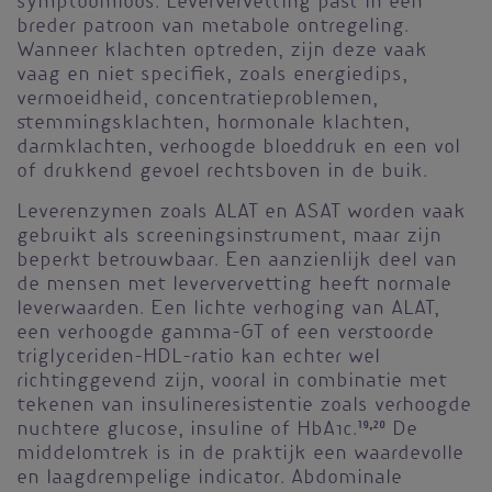
symptoomloos. Leververvetting past in een
breder patroon van metabole ontregeling.
Wanneer klachten optreden, zijn deze vaak
vaag en niet specifiek, zoals energiedips,
vermoeidheid, concentratieproblemen,
stemmingsklachten, hormonale klachten,
darmklachten, verhoogde bloeddruk en een vol
of drukkend gevoel rechtsboven in de buik.
Leverenzymen zoals ALAT en ASAT worden vaak
gebruikt als screeningsinstrument, maar zijn
beperkt betrouwbaar. Een aanzienlijk deel van
de mensen met leververvetting heeft normale
leverwaarden. Een lichte verhoging van ALAT,
een verhoogde gamma-GT of een verstoorde
triglyceriden-HDL-ratio kan echter wel
richtinggevend zijn, vooral in combinatie met
tekenen van insulineresistentie zoals verhoogde
nuchtere glucose, insuline of HbA1c.
19,20
De
middelomtrek is in de praktijk een waardevolle
en laagdrempelige indicator. Abdominale