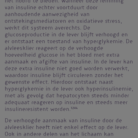
het hoofd te bieden. Wanneer deze remming
van insuline echter voortduurt door
aanhoudende aanwezigheid van
ontstekingsmediatoren en oxidatieve stress,
werkt dit systeem averechts. De
glucoseproductie in de lever blijft verhoogd en
er ontstaat een toestand van hyperglykemie. De
alvleesklier reageert op de verhoogde
hoeveelheid glucose in het bloed met extra
aanmaak en afgifte van insuline. In de lever kan
deze extra insuline niet goed worden verwerkt,
waardoor insuline blijft circuleren zonder het
gewenste effect. Hierdoor ontstaat naast
hyperglykemie in de lever ook hyperinsulinemie,
met als gevolg dat hepatocyten steeds minder
adequaat reageren op insuline en steeds meer
insulineresistent worden.
12-14
De verhoogde aanmaak van insuline door de
alvleesklier heeft niet enkel effect op de lever.
Ook in andere delen van het lichaam kan