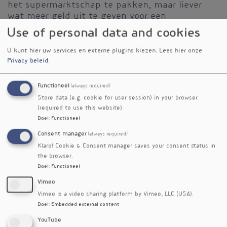
het supermarktschap te pakken, maar liever
wat meer geld uit te geven voor een
kwaliteitsproduct. 
Use of personal data and cookies
Boek
U kunt hier uw services en externe plugins kiezen.
Lees hier onze
Privacy beleid
.
Ria Teeuw
journalist
Functioneel
(always required)
Store data (e.g. cookie for user session) in your browser
(required to use this website).
Doel
:
Functioneel
Consent manager
(always required)
Klaro! Cookie & Consent manager saves your consent status in
the browser.
Doel
:
Functioneel
Vimeo
Vimeo is a video sharing platform by Vimeo, LLC (USA).
Doel
:
Embedded external content
YouTube