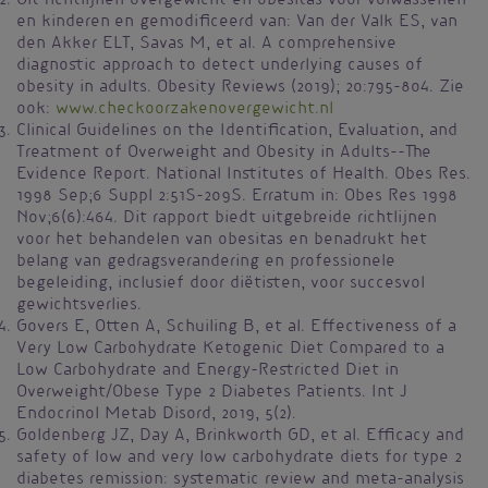
Uit richtlijnen overgewicht en obesitas voor volwassenen
en kinderen en gemodificeerd van: Van der Valk ES, van
den Akker ELT, Savas M, et al. A comprehensive
diagnostic approach to detect underlying causes of
obesity in adults. Obesity Reviews (2019); 20:795-804. Zie
ook:
www.checkoorzakenovergewicht.nl
Clinical Guidelines on the Identification, Evaluation, and
Treatment of Overweight and Obesity in Adults--The
Evidence Report. National Institutes of Health. Obes Res.
1998 Sep;6 Suppl 2:51S-209S. Erratum in: Obes Res 1998
Nov;6(6):464. Dit rapport biedt uitgebreide richtlijnen
voor het behandelen van obesitas en benadrukt het
belang van gedragsverandering en professionele
begeleiding, inclusief door diëtisten, voor succesvol
gewichtsverlies.
Govers E, Otten A, Schuiling B, et al. Effectiveness of a
Very Low Carbohydrate Ketogenic Diet Compared to a
Low Carbohydrate and Energy-Restricted Diet in
Overweight/Obese Type 2 Diabetes Patients. Int J
Endocrinol Metab Disord, 2019, 5(2).
Goldenberg JZ, Day A, Brinkworth GD, et al. Efficacy and
safety of low and very low carbohydrate diets for type 2
diabetes remission: systematic review and meta-analysis