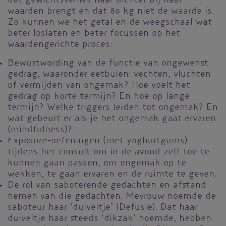
dat gewichtsverlies haar dichter bij haar
waarden brengt en dat 80 kg niet de waarde is.
Zo kunnen we het getal en de weegschaal wat
beter loslaten en beter focussen op het
waardengerichte proces:
Bewustwording van de functie van ongewenst
gedrag, waaronder eetbuien: vechten, vluchten
of vermijden van ongemak? Hoe voelt het
gedrag op korte termijn? En hoe op lange
termijn? Welke triggers leiden tot ongemak? En
wat gebeurt er als je het ongemak gaat ervaren
(mindfulness)?
Exposure-oefeningen (met yoghurtgums)
tijdens het consult om in de avond zelf toe te
kunnen gaan passen, om ongemak op te
wekken, te gaan ervaren en de ruimte te geven.
De rol van saboterende gedachten en afstand
nemen van die gedachten. Mevrouw noemde de
saboteur haar ‘duiveltje’ (Defusie). Dat haar
duiveltje haar steeds ‘dikzak’ noemde, hebben