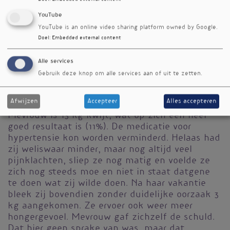
leiden tot ongemak. Zij ervoer de strijd met
YouTube
haar ‘duiveltje’ en erkende de functie van haar
YouTube is an online video sharing platform owned by Google.
eetbuien als vlucht uit haar ongemak en haar
Doel
:
Embedded external content
vicieuze cirkel. Zij weet intussen betere keuzes
te maken, ze heeft goede afspraken met haar
Alle services
partner gemaakt en die werken ook. Mevrouw
Gebruik deze knop om alle services aan of uit te zetten.
durft nu ook ongemak beter toe te laten.
Na acht maanden
Afwijzen
Accepteer
Alles accepteren
Mevrouw is 13 kg kwijt, wat op zich een heel
goed resultaat is (11%). De medicatie voor
hypertensie kon worden verminderd. Helaas had
zij weliswaar minder, maar nog altijd veel
pijnklachten, sliep ze nog matig en voelde ze
zich nog steeds moe en niet in staat datgene
te doen wat zij wilde doen. Na haar vakantie
bleek zij bovendien zonder duidelijke oorzaak 3
kg aangekomen. Ze ervoer ook weer meer
hongergevoel. Mevrouw gaf zichzelf de schuld.
Dat hier geen sprake van was, maar dat