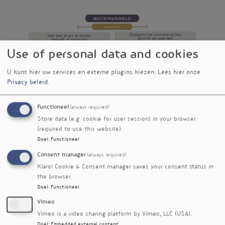
Use of personal data and cookies
U kunt hier uw services en externe plugins kiezen.
Lees hier onze
Privacy beleid
.
Functioneel
(always required)
Store data (e.g. cookie for user session) in your browser
(required to use this website).
Doel
:
Functioneel
Consent manager
(always required)
figuur 2 Matrix van de ACT-aanpak bij mevrouw M.
Klaro! Cookie & Consent manager saves your consent status in
the browser.
Doel
:
Functioneel
Vimeo
Verloop
Vimeo is a video sharing platform by Vimeo, LLC (USA).
Mevrouw heeft bewust de triggers ervaren die
Doel
:
Embedded external content