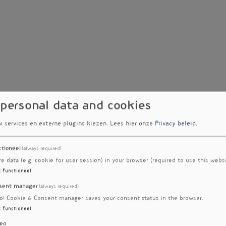
 personal data and cookies
w services en externe plugins kiezen.
Lees hier onze
Privacy beleid
.
ctioneel
(always required)
re data (e.g. cookie for user session) in your browser (required to use this websi
:
Functioneel
sent manager
(always required)
ro! Cookie & Consent manager saves your consent status in the browser.
:
Functioneel
eo