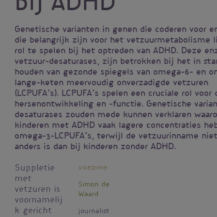
bij ADHD
Genetische varianten in genen die coderen voor 
die belangrijk zijn voor het vetzuurmetabolisme l
rol te spelen bij het optreden van ADHD. Deze e
vetzuur-desaturases, zijn betrokken bij het in st
houden van gezonde spiegels van omega-6- en o
lange-keten meervoudig onverzadigde vetzuren
(LCPUFA’s). LCPUFA’s spelen een cruciale rol voor 
hersenontwikkeling en -functie. Genetische varian
desaturases zouden mede kunnen verklaren waar
kinderen met ADHD vaak lagere concentraties he
omega-3-LCPUFA’s, terwijl de vetzuurinname nie
anders is dan bij kinderen zonder ADHD.
Suppletie
Voeding
met
Simon de
vetzuren is
Waard
voornamelij
k gericht
journalist