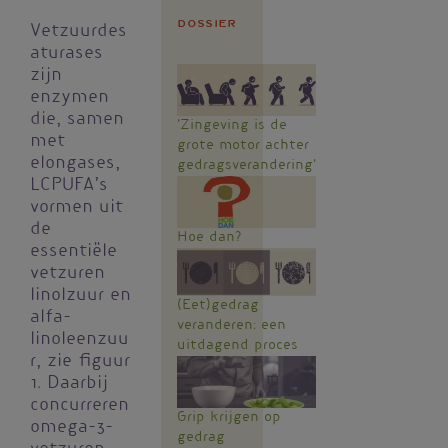
Dossier
Vetzuurdes
aturases
zijn
enzymen
die, samen
'Zingeving is de
met
grote motor achter
elongases,
gedragsverandering'
LCPUFA’s
vormen uit
de
Hoe dan?
essentiële
vetzuren
linolzuur en
(Eet)gedrag
alfa-
veranderen: een
linoleenzuu
uitdagend proces
r, zie figuur
1. Daarbij
concurreren
Grip krijgen op
omega-3-
gedrag