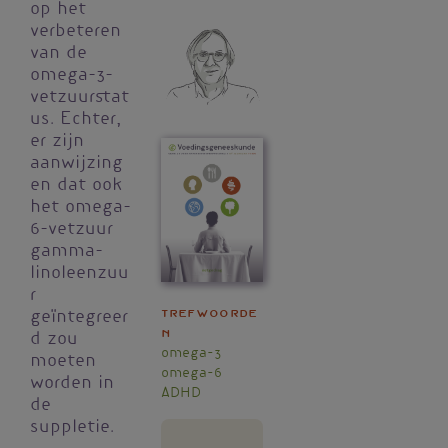
op het
verbeteren
van de
omega-3-
vetzuurstat
us. Echter,
er zijn
aanwijzing
en dat ook
het omega-
6-vetzuur
gamma-
linoleenzuu
r
Trefwoorde
geïntegreer
n
d zou
omega-3
moeten
omega-6
worden in
ADHD
de
suppletie.