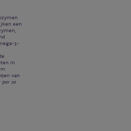
enzymen
ijken een
nzymen,
and
mega-3-
de
ten in
om
bben van
t
per se