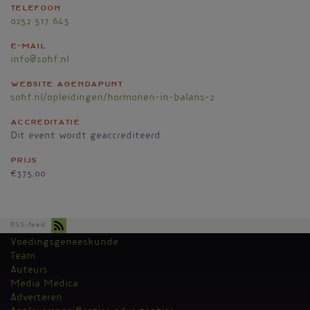
Telefoon
0252 517 643
E-mail
info@sohf.nl
Website agendapunt
sohf.nl/opleidingen/hormonen-in-balans-2
Accreditatie
Dit event wordt geaccrediteerd
Prijs
€375.00
RSS-feed
Voedingsgeneeskunde
Kantoormenu
Team
Auteurs
Media Medica
Adverteren