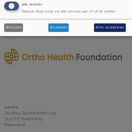
leefstijl
Alle services
Gebruik deze knop om alle services aan of uit te zetten.
Afwijzen
Accepteer
Alles accepteren
Adres
Jacobus Spijkerdreef 430
2132 PZ
Hoofddorp
Nederland