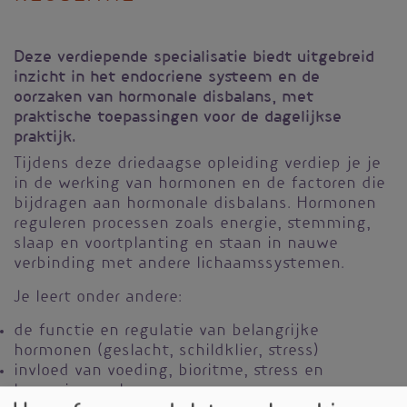
Deze verdiepende specialisatie biedt uitgebreid
inzicht in het endocriene systeem en de
oorzaken van hormonale disbalans, met
praktische toepassingen voor de dagelijkse
praktijk.
Tijdens deze driedaagse opleiding verdiep je je
in de werking van hormonen en de factoren die
bijdragen aan hormonale disbalans. Hormonen
reguleren processen zoals energie, stemming,
slaap en voortplanting en staan in nauwe
verbinding met andere lichaamssystemen.
Je leert onder andere:
de functie en regulatie van belangrijke
hormonen (geslacht, schildklier, stress)
invloed van voeding, bioritme, stress en
beweging op hormonen