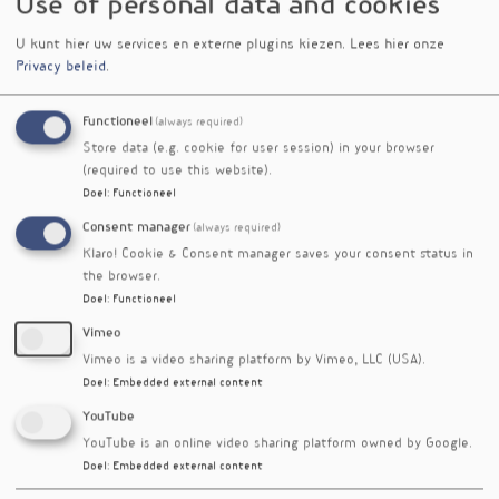
Use of personal data and cookies
herkennen van klachten zoals PMS,
vermoeidheid en burn-out
U kunt hier uw services en externe plugins kiezen.
Lees hier onze
opstellen van behandelplannen met voeding,
Privacy beleid
.
leefstijl en suppletie
werken vanuit systeemdenken en integrale
Functioneel
(always required)
aanpak
Store data (e.g. cookie for user session) in your browser
Na afloop kun je cliënten gericht begeleiden bij
(required to use this website).
het herstellen van hormonale balans met
Doel
:
Functioneel
praktische en onderbouwde interventies.
Consent manager
(always required)
Klaro! Cookie & Consent manager saves your consent status in
< Vorig event
[terug naar de agenda]
Volgend event >
the browser.
Doel
:
Functioneel
Event soort
Vimeo
opleiding
Vimeo is a video sharing platform by Vimeo, LLC (USA).
Doel
:
Embedded external content
Online?
hybride (klassikaal/online)
YouTube
YouTube is an online video sharing platform owned by Google.
Trefwoorden
Doel
:
Embedded external content
hormoon
orthomoleculair