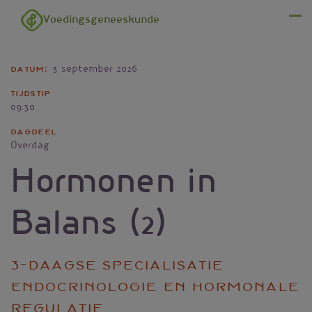
Overslaan en naar de inhoud gaan
Voedingsgeneeskunde
Menu
Datum
3 september 2026
Tijdstip
09:30
Dagdeel
Overdag
Hormonen in
Balans (2)
3-daagse specialisatie
endocrinologie en hormonale
regulatie