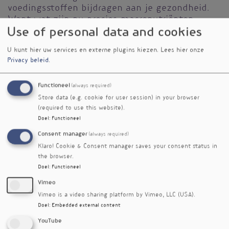
voedingsstoffen bijdragen aan je gezondheid.
Want wat zijn nu precies macronutriënten,
Use of personal data and cookies
micronutriënten, vitamines, mineralen,
aminozuren en kruiden? En wanneer je de
U kunt hier uw services en externe plugins kiezen.
Lees hier onze
stofjes kent, kan je ook leren wat
Privacy beleid
.
supplementen doen. Want naast voeding is
natuurlijk ook suppletie onderdeel van de
Functioneel
orthomoleculaire therapie.
(always required)
Store data (e.g. cookie for user session) in your browser
Tijdens deze 4-daagse basisopleiding leer je
(required to use this website).
de basisprincipes van de orthomoleculaire
Doel
:
Functioneel
geneeskunde en hoe dit kan bijdragen aan
Consent manager
(always required)
herstel van de gezondheid. In de
Klaro! Cookie & Consent manager saves your consent status in
orthomoleculaire gezondheidsleer wordt
the browser.
gestreefd om het lichaam te voorzien van alle
Doel
:
Functioneel
benodigde bouwstoffen om zo een optimale
Vimeo
gezondheid te behouden. Deze bouwstoffen
Vimeo is a video sharing platform by Vimeo, LLC (USA).
worden gehaald vanuit voeding en suppletie.
Doel
:
Embedded external content
Daarom is het essentieel om te weten
waaruit voedingsmiddelen, maar
YouTube