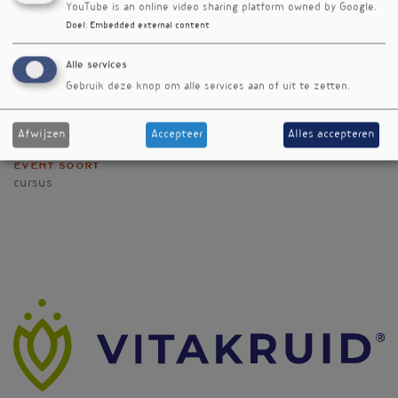
ook voedingssupplementen bestaan. Deze
YouTube is an online video sharing platform owned by Google.
opleiding geeft je inzicht in hoe een
Doel
:
Embedded external content
orthomoleculair professional te werk gaat,
zodat jij straks ook een goede eerste stap in
Alle services
deze richting kan doen.
Gebruik deze knop om alle services aan of uit te zetten.
< Vorig event
[terug naar de agenda]
Volgend event >
Afwijzen
Accepteer
Alles accepteren
Event soort
cursus