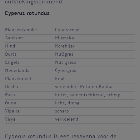
ontstekingsremmend.
Cyperus rotundus
Plantenfamilie
Cyperaceae
Sankriet
Mustaka
Hindi
Korehijar
Duits
Nußgras
Engels
Nut grass
Nederlands
Cypergras
Plantendeel
knol
Dosha
vermindert Pitta en Kapha
Rasa
bitter, samentrekkend, scherp
Guna
licht, droog
Vipaka
scherp
Virya
verkoelend
Cyperus rotundus is een rasayana voor de