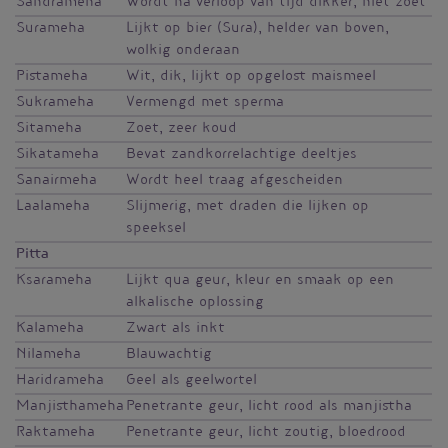
Sandrameha
Wordt na verloop van tijd dikker, niet zoet
Surameha
Lijkt op bier (Sura), helder van boven,
wolkig onderaan
Pistameha
Wit, dik, lijkt op opgelost maismeel
Sukrameha
Vermengd met sperma
Sitameha
Zoet, zeer koud
Sikatameha
Bevat zandkorrelachtige deeltjes
Sanairmeha
Wordt heel traag afgescheiden
Laalameha
Slijmerig, met draden die lijken op
speeksel
Pitta
Ksarameha
Lijkt qua geur, kleur en smaak op een
alkalische oplossing
Kalameha
Zwart als inkt
Nilameha
Blauwachtig
Haridrameha
Geel als geelwortel
Manjisthameha
Penetrante geur, licht rood als manjistha
Raktameha
Penetrante geur, licht zoutig, bloedrood