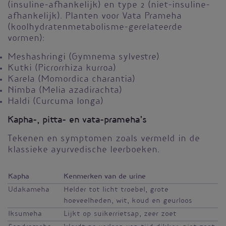
(insuline-afhankelijk) en type 2 (niet-insuline-
afhankelijk). Planten voor Vata Prameha
(koolhydratenmetabolisme-gerelateerde
vormen):
Meshashringi (Gymnema sylvestre)
Kutki (Picrorrhiza kurroa)
Karela (Momordica charantia)
Nimba (Melia azadirachta)
Haldi (Curcuma longa)
Kapha-, pitta- en vata-prameha’s
Tekenen en symptomen zoals vermeld in de
klassieke ayurvedische leerboeken.
Kapha
Kenmerken van de urine
Udakameha
Helder tot licht troebel, grote
hoeveelheden, wit, koud en geurloos
Iksumeha
Lijkt op suikerrietsap, zeer zoet