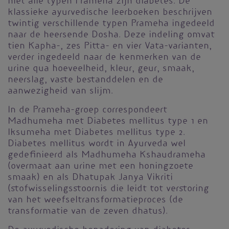
niet alle typen Prameha zijn diabetes. De
klassieke ayurvedische leerboeken beschrijven
twintig verschillende typen Prameha ingedeeld
naar de heersende Dosha. Deze indeling omvat
tien Kapha-, zes Pitta- en vier Vata-varianten,
verder ingedeeld naar de kenmerken van de
urine qua hoeveelheid, kleur, geur, smaak,
neerslag, vaste bestanddelen en de
aanwezigheid van slijm.
In de Prameha-groep correspondeert
Madhumeha met Diabetes mellitus type 1 en
Iksumeha met Diabetes mellitus type 2.
Diabetes mellitus wordt in Ayurveda wel
gedefinieerd als Madhumeha Kshaudrameha
(overmaat aan urine met een honingzoete
smaak) en als Dhatupak Janya Vikriti
(stofwisselingsstoornis die leidt tot verstoring
van het weefseltransformatieproces (de
transformatie van de zeven dhatus).