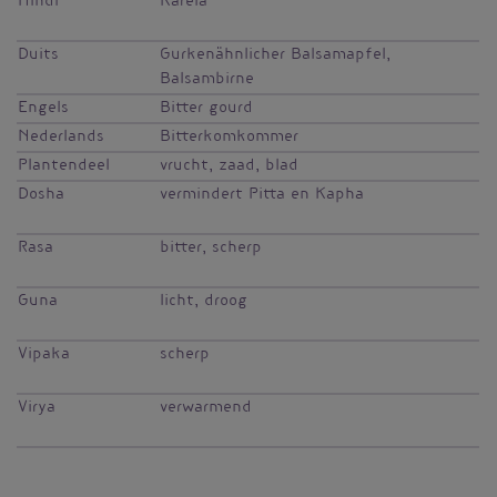
Hindi
Karela
Duits
Gurkenähnlicher Balsamapfel,
Balsambirne
Engels
Bitter gourd
Nederlands
Bitterkomkommer
Plantendeel
vrucht, zaad, blad
Dosha
vermindert Pitta en Kapha
Rasa
bitter, scherp
Guna
licht, droog
Vipaka
scherp
Virya
verwarmend