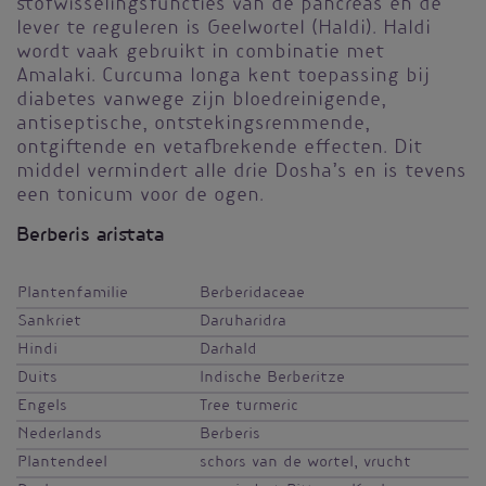
stofwisselingsfuncties van de pancreas en de
lever te reguleren is Geelwortel (Haldi). Haldi
wordt vaak gebruikt in combinatie met
Amalaki. Curcuma longa kent toepassing bij
diabetes vanwege zijn bloedreinigende,
antiseptische, ontstekingsremmende,
ontgiftende en vetafbrekende effecten. Dit
middel vermindert alle drie Dosha’s en is tevens
een tonicum voor de ogen.
Berberis aristata
Plantenfamilie
Berberidaceae
Sankriet
Daruharidra
Hindi
Darhald
Duits
Indische Berberitze
Engels
Tree turmeric
Nederlands
Berberis
Plantendeel
schors van de wortel, vrucht