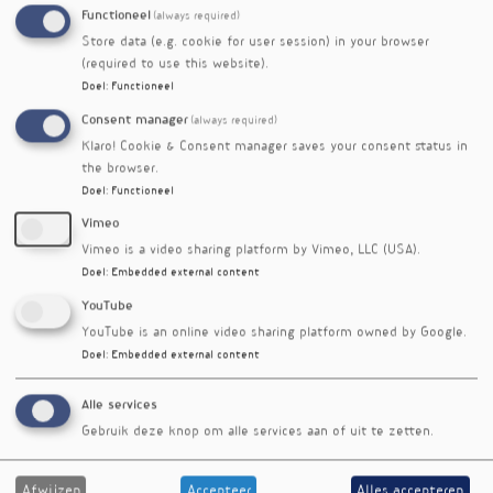
shatavari), spinazie, geelwortel, fenegriekzaad,
Functioneel
(always required)
zwarte peper en gember.
Store data (e.g. cookie for user session) in your browser
Preventieve maatregelen ten aanzien van
(required to use this website).
Doel
:
Functioneel
diabetes mellitus zijn in de meeste gevallen
een vetreducerende levensstijl en
Consent manager
(always required)
voedingsgewoonten, omdat tachtig procent van
Klaro! Cookie & Consent manager saves your consent status in
type 2 patiënten overgewicht heeft. Regelmatig
the browser.
gebruik van Rasayana’s en
Doel
:
Functioneel
bloedsuikerverlagende kruiden werkt preventief,
Vimeo
met name als er diabetes in de familie
Vimeo is a video sharing platform by Vimeo, LLC (USA).
voorkomt of bij type 2 diabetes.
Doel
:
Embedded external content
Kapha Prameha
YouTube
YouTube is an online video sharing platform owned by Google.
De tien Kapha-typen vallen onder Kledaka
Doel
:
Embedded external content
Kapha Dusthi en Jathara Agni Dusthi. Dusthi
betekent verstoring. Bij Kapha Prameha worden
Alle services
de volgende planten gebruikt:
Gebruik deze knop om alle services aan of uit te zetten.
Nimba (Melia azadirachta)
Haldi (Curcuma longa)
Afwijzen
Accepteer
Alles accepteren