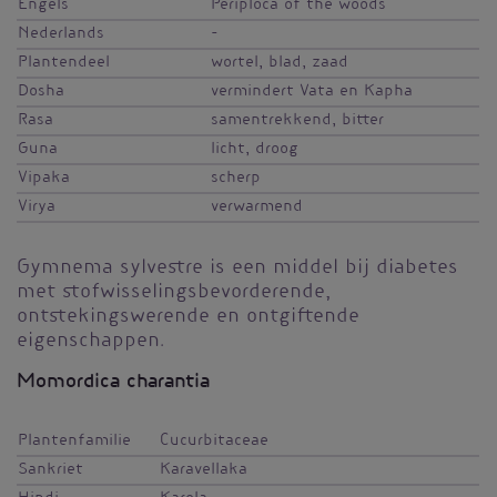
Engels
Periploca of the woods
Nederlands
-
Plantendeel
wortel, blad, zaad
Dosha
vermindert Vata en Kapha
Rasa
samentrekkend, bitter
Guna
licht, droog
Vipaka
scherp
Virya
verwarmend
Gymnema sylvestre is een middel bij diabetes
met stofwisselingsbevorderende,
ontstekingswerende en ontgiftende
eigenschappen.
Momordica charantia
Plantenfamilie
Cucurbitaceae
Sankriet
Karavellaka