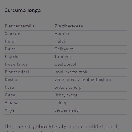
Curcuma longa
Plantenfamilie
Zingiberaceae
Sankriet
Haridra
Hindi
Haldi
Duits
Gelbwurz
Engels
Turmeric
Nederlands
Geelwortel
Plantendeel
knol, wortelstok
Dosha
vermindert alle drie Dosha’s
Rasa
bitter, scherp
Guna
licht, droog
Vipaka
scherp
Virya
verwarmend
Het meest gebruikte algemene middel om de