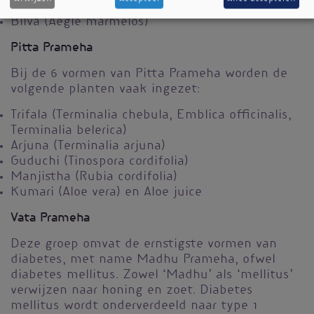
Kutki (Picrorrhiza kurroa)
Bilva (Aegle marmelos)
Pitta Prameha
Bij de 6 vormen van Pitta Prameha worden de
volgende planten vaak ingezet:
Trifala (Terminalia chebula, Emblica officinalis,
Terminalia belerica)
Arjuna (Terminalia arjuna)
Guduchi (Tinospora cordifolia)
Manjistha (Rubia cordifolia)
Kumari (Aloe vera) en Aloe juice
Vata Prameha
Deze groep omvat de ernstigste vormen van
diabetes, met name Madhu Prameha, ofwel
diabetes mellitus. Zowel ‘Madhu’ als ‘mellitus’
verwijzen naar honing en zoet. Diabetes
mellitus wordt onderverdeeld naar type 1