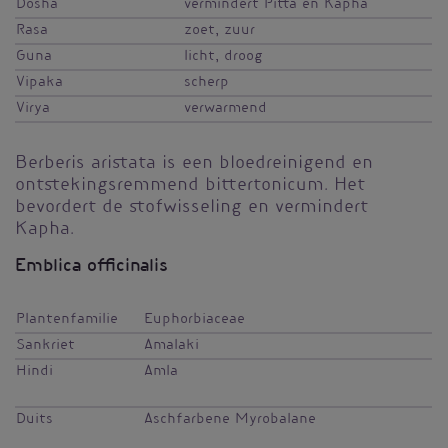
Dosha
vermindert Pitta en Kapha
Rasa
zoet, zuur
Guna
licht, droog
Vipaka
scherp
Virya
verwarmend
Berberis aristata is een bloedreinigend en
ontstekingsremmend bittertonicum. Het
bevordert de stofwisseling en vermindert
Kapha.
Emblica officinalis
Plantenfamilie
Euphorbiaceae
Sankriet
Amalaki
Hindi
Amla
Duits
Aschfarbene Myrobalane