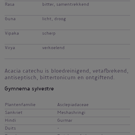
Rasa
bitter, samentrekkend
Guna
licht, droog
Vipaka
scherp
Virya
verkoelend
Acacia catechu is bloedreinigend, vetafbrekend,
antiseptisch, bittertonicum en ontgiftend.
Gymnema sylvestre
Plantenfamilie
Asclepiadaceae
Sankriet
Meshashringi
Hindi
Gurmar
Duits
-