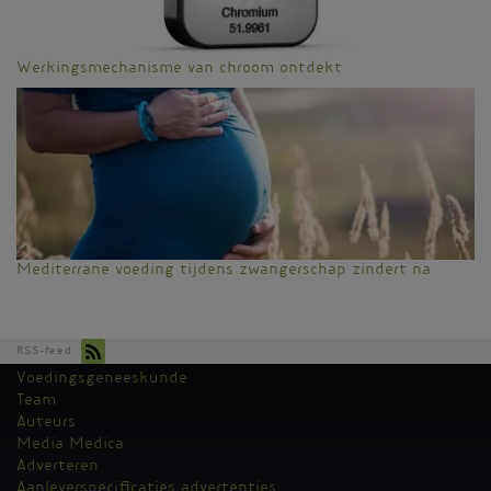
Werkingsmechanisme van chroom ontdekt
Mediterrane voeding tijdens zwangerschap zindert na
RSS-feed
Voedingsgeneeskunde
Kantoormenu
Team
Auteurs
Media Medica
Adverteren
Aanleverspecificaties advertenties