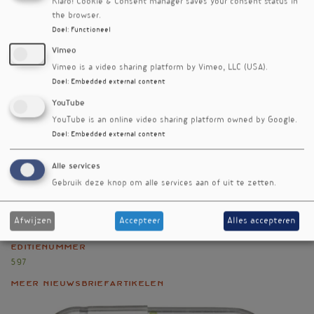
Klaro! Cookie & Consent manager saves your consent status in
deze aanpak veilig en effectief kan werken in
the browser.
klinische toepassingen
Doel
:
Functioneel
Vimeo
Referenties
Prakash P, Manchanda P, Paouri E, et al. Amyloid-β
Vimeo is a video sharing platform by Vimeo, LLC (USA).
induces lipid droplet-mediated microglial dysfunction via
Doel
:
Embedded external content
the enzyme DGAT2 in Alzheimer’s disease. Immunity. 10
YouTube
juni 2025;58(6):1536-1552.e8.
YouTube is an online video sharing platform owned by Google.
Doel
:
Embedded external content
Nieuwsbriefartikel
Alle services
Rubriek
Onderzoek
Gebruik deze knop om alle services aan of uit te zetten.
Auteur
Afwijzen
Accepteer
Alles accepteren
Andrea van Vuuren
Editienummer
597
Meer nieuwsbriefartikelen