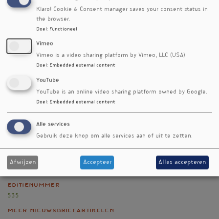
Wetenschappelijk Onderzoek (NWO)
Klaro! Cookie & Consent manager saves your consent status in
ondersteunt het onderzoek met een subsidie
the browser.
van 9,4 miljoen euro. Van die 9,4 miljoen euro
Doel
:
Functioneel
komt ook geld beschikbaar voor een campagne
Vimeo
om het taboe rondom dit onderwerp te
Vimeo is a video sharing platform by Vimeo, LLC (USA).
doorbreken.
Doel
:
Embedded external content
Referenties
YouTube
Amsterdam UMC
YouTube is an online video sharing platform owned by Google.
Doel
:
Embedded external content
Nieuwsbriefartikel
Alle services
Rubriek
Gebruik deze knop om alle services aan of uit te zetten.
Onderzoek
Auteur
Afwijzen
Accepteer
Alles accepteren
Andrea van Vuuren
Editienummer
535
Meer nieuwsbriefartikelen