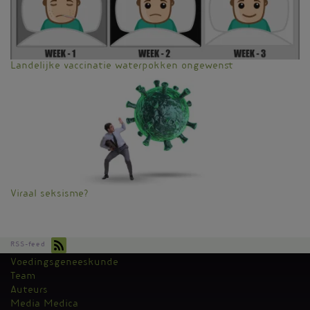
Landelijke vaccinatie waterpokken ongewenst
Viraal seksisme?
RSS-feed
Voedingsgeneeskunde
Kantoormenu
Team
Auteurs
Media Medica