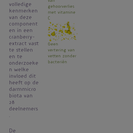
van
volledige
gehoorverlies
kenmerken
met vitamine
van deze
C
component
en in een
cranberry-
extract vast
Geen
te stellen
vertering van
vetten zonder
en te
bacteriën
onderzoeke
n welke
invloed dit
heeft op de
darmmicro
biota van
28
deelnemers
.
De