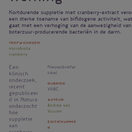
Kortdurende suppletie met cranberry-extract vero
een sterke toename van bifidogene activiteit, wa
gaat met een verhoging van de aanwezigheid van
boterzuur-producerende bacteriën in de darm.
Trefwoorden
microbiota
cranberry
Een
Nieuwsbriefar
tikel
klinisch
onderzoek,
Rubriek
recent
VGBC
gepubliceer
Nature
d in
Auteur
Andrea van
onderzocht
Vuuren
hoe
suppletie
Editienumme
van
r