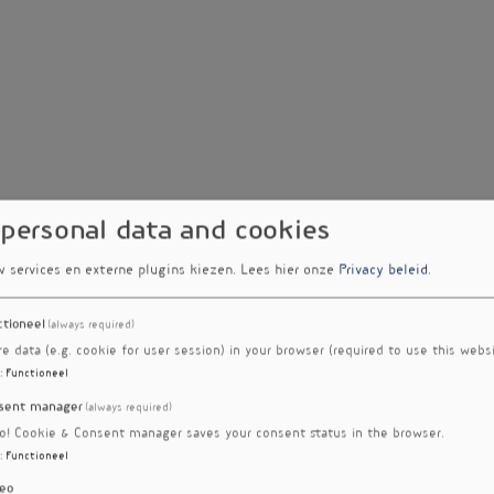
 personal data and cookies
w services en externe plugins kiezen.
Lees hier onze
Privacy beleid
.
ctioneel
(always required)
re data (e.g. cookie for user session) in your browser (required to use this websi
:
Functioneel
sent manager
(always required)
ro! Cookie & Consent manager saves your consent status in the browser.
:
Functioneel
eo