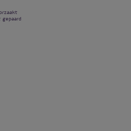
orzaakt
t gepaard