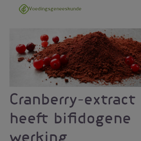
Overslaan en naar de inhoud gaan
Voedingsgeneeskunde
Cranberry-extract
heeft bifidogene
werking