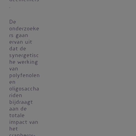
.
De
onderzoeke
rs gaan
ervan uit
dat de
synergetisc
he werking
van
polyfenolen
en
oligosaccha
riden
bijdraagt
aan de
totale
impact van
het
cranberry-