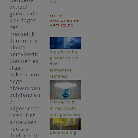
cranberry-
531
extract
gedurende
Meer
vier dagen
nieuwsbrief
artikelen
het
menselijk
darmmicro
bioom
Suppletie bij
beïnvloedt.
gewrichtspijn
Cranberries
door
staan
aromatase­
bekend om
remmers
hoge
niveaus van
polyfenolen
en
Minder mist
in het hoofd
oligosaccha
met glutenvrij
riden. Het
onderzoek
had als
Behandeling
doel om de