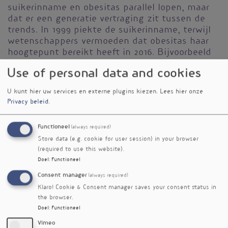
suikerinname en obesitas parallel lopen, maar
dat er een generatie vertraging zit tussen de
trends. In 1999 piekte de suikerinname, terwijl
wetenschappers vermoeden dat obesitas haar
hoogtepunt bereikt heeft in 2016. Bijvoorbeeld
in de staat Tennessee is obesitas in 2017 voor
Use of personal data and cookies
het eerst begonnen met dalen.
U kunt hier uw services en externe plugins kiezen.
Lees hier onze
Opmerkelijk is dat in hun model suikerinname
Privacy beleid
.
voldoende is om de obesitasepidemie bij
volwassen te verklaren tijdens de afgelopen 30
jaar. In 1970 is de VS overgeschakeld op
Functioneel
(always required)
consumptie van high-fructose corn syrup
Store data (e.g. cookie for user session) in your browser
(HFCS); in 1999 at de gemiddelde Amerikaan 74
(required to use this website).
Doel
:
Functioneel
g suiker per dag, alleen al uit HFCS.
Consent manager
(always required)
Referenties
Klaro! Cookie & Consent manager saves your consent status in
Alexander Bentley R, Ruck DJ, Fouts HN. U.S. obesity as
the browser.
delayed effect of excess sugar. Econ Hum Biol. 2019 Sep
Doel
:
Functioneel
17:100818.
Vimeo