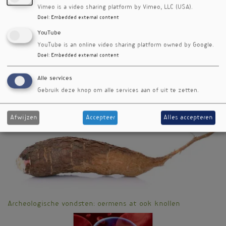
Vimeo is a video sharing platform by Vimeo, LLC (USA).
Nieuwsbriefartikel
Doel
:
Embedded external content
Rubriek
YouTube
Onderzoek
YouTube is an online video sharing platform owned by Google.
Auteur
Doel
:
Embedded external content
Joost Meeusen
Alle services
Editienummer
Gebruik deze knop om alle services aan of uit te zetten.
309
Meer nieuwsbriefartikelen
Afwijzen
Accepteer
Alles accepteren
Archeologische vondsten: oermens at ook knollen