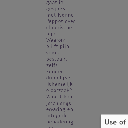
gaat in
gesprek
met Ivonne
Pappot over
chronische
pijn.
Waarom
blijft pijn
soms
bestaan,
zelfs
zonder
duidelijke
lichamelijk
e oorzaak?
Vanuit haar
jarenlange
ervaring en
integrale
Use of
benadering