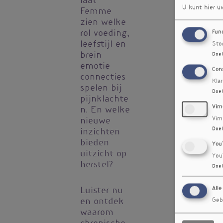
laat
U kunt hier u
Femme
zien welke
Fun
rol voeding,
leefstijl en
Sto
brein-
Doel
emotie
Con
connecties
Kla
spelen bij
Doel
pijnklachte
Vim
n. En welke
Vim
nieuwe
Doel
inzichten
bieden
You
uitzicht op
You
herstel?
Doel
Alle
Luister nu
Geb
en ontdek
waarom