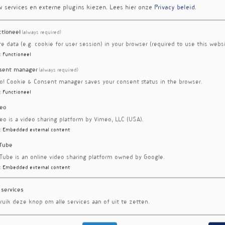
w services en externe plugins kiezen.
Lees hier onze
Privacy beleid
.
ctioneel
(always required)
re data (e.g. cookie for user session) in your browser (required to use this websi
:
Functioneel
sent manager
(always required)
ro! Cookie & Consent manager saves your consent status in the browser.
:
Functioneel
eo
eo is a video sharing platform by Vimeo, LLC (USA).
:
Embedded external content
Tube
Tube is an online video sharing platform owned by Google.
:
Embedded external content
 services
ruik deze knop om alle services aan of uit te zetten.