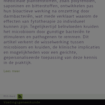
medicinale plantenstoffen, zoals polyfenolen,
saponinen en bitterstoffen, ontwikkelen pas
hun bioactieve werking na omzetting door
darmbacteriën, wat mede verklaart waarom de
effecten van fytotherapie zo individueel
kunnen zijn. Tegelijkertijd beïnvloeden kruiden
het microbioom door gunstige bacteriën te
stimuleren en pathogenen te remmen. Dit
artikel verkent de wisselwerking tussen
microbioom en kruiden, de klinische implicaties
en mogelijkheden voor een gerichte,
gepersonaliseerde toepassing van deze kennis
in de praktijk.
Lees meer
over
Fytotherapie
en
het
microbioom
RSS-feed
Voedingsgeneeskunde
Kantoormenu