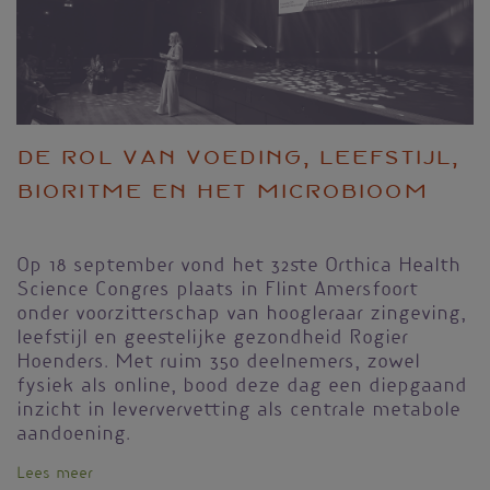
De rol van voeding, leefstijl,
bioritme en het microbioom
Op 18 september vond het 32ste Orthica Health
Science Congres plaats in Flint Amersfoort
onder voorzitterschap van hoogleraar zingeving,
leefstijl en geestelijke gezondheid Rogier
Hoenders. Met ruim 350 deelnemers, zowel
fysiek als online, bood deze dag een diepgaand
inzicht in leververvetting als centrale metabole
aandoening.
Lees meer
over