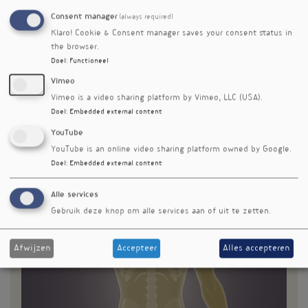
bureau, in de auto of voor de tv – krijgt het
cardiovasculaire systeem het zwaar te
Consent manager
(always required)
verduren. In dit artikel onderzoeken we de
Klaro! Cookie & Consent manager saves your consent status in
relatie tussen de mate van beweging,
the browser.
zitgedrag en de cardiovasculaire
Doel
:
Functioneel
gezondheid.
Vimeo
Vimeo is a video sharing platform by Vimeo, LLC (USA).
Lees meer
over
Doel
:
Embedded external content
Bewegen
voor
YouTube
een
YouTube is an online video sharing platform owned by Google.
gezond
Doel
:
Embedded external content
hart
Interleukine-6
Alle services
Gebruik deze knop om alle services aan of uit te zetten.
Afwijzen
Accepteer
Alles accepteren