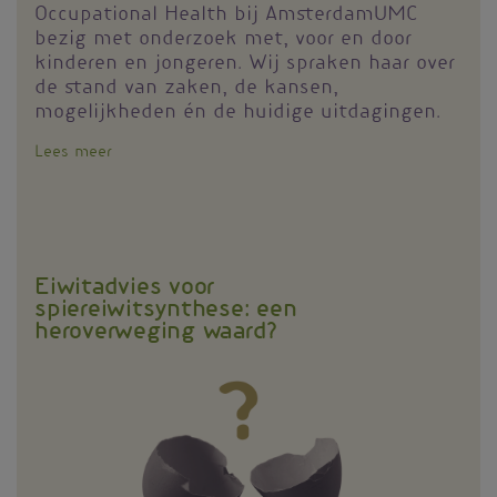
Occupational Health bij AmsterdamUMC
bezig met onderzoek met, voor en door
kinderen en jongeren. Wij spraken haar over
de stand van zaken, de kansen,
mogelijkheden én de huidige uitdagingen.
Lees meer
over
‘De
verantwoordelijkheid
om
meer
te
Eiwitadvies voor
bewegen
spiereiwitsynthese: een
ligt
heroverweging waard?
niet
bij
het
individu’