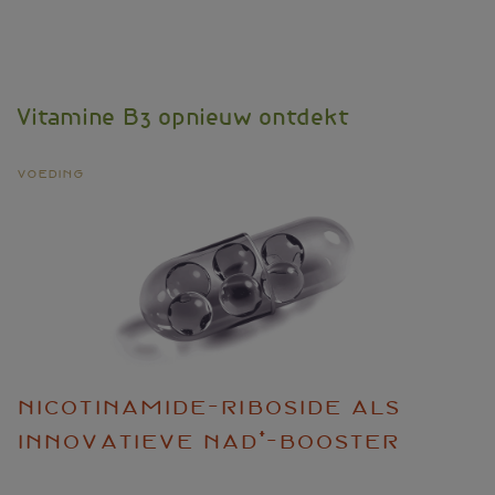
De
lever
als
spiegel
van
Vitamine B3 opnieuw ontdekt
het
metabolisme
Voeding
Nicotinamide-riboside als
innovatieve NAD⁺-booster