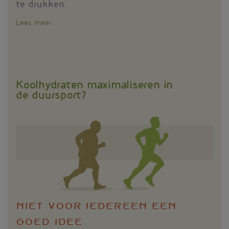
te drukken.
Lees meer
over
Eiwitadvies
voor
spiereiwitsynthese:
een
heroverweging
Koolhydraten maximaliseren in
waard?
de duursport?
Niet voor iedereen een
goed idee