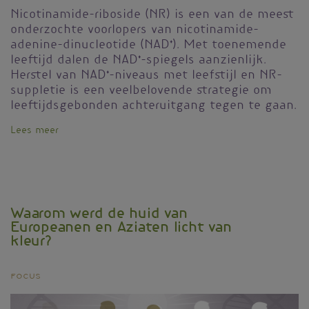
Nicotinamide-riboside (NR) is een van de meest
onderzochte voorlopers van nicotinamide-
adenine-dinucleotide (NAD⁺). Met toenemende
leeftijd dalen de NAD⁺-spiegels aanzienlijk.
Herstel van NAD⁺-niveaus met leefstijl en NR-
suppletie is een veelbelovende strategie om
leeftijdsgebonden achteruitgang tegen te gaan.
Lees meer
over
Vitamine
B3
opnieuw
ontdekt
Waarom werd de huid van
Europeanen en Aziaten licht van
kleur?
Focus