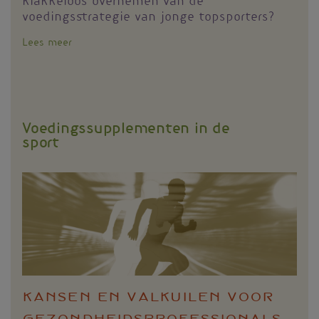
klakkeloos overnemen van de
voedingsstrategie van jonge topsporters?
Lees meer
over
Koolhydraten
maximaliseren
in
de
duursport?
Voedingssupplementen in de
sport
Kansen en valkuilen voor