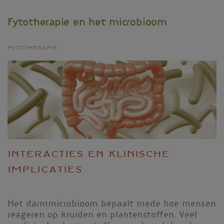
huid
van
Fytotherapie en het microbioom
Europeanen
en
Aziaten
Fytotherapie
licht
van
kleur?
Interacties en klinische
implicaties
Het darmmicrobioom bepaalt mede hoe mensen
reageren op kruiden en plantenstoffen. Veel