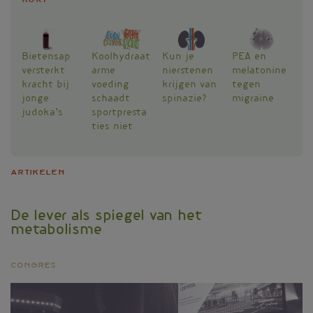
Kort
Bietensap
Koolhydraat
Kun je
PEA en
versterkt
arme
nierstenen
melatonine
kracht bij
voeding
krijgen van
tegen
jonge
schaadt
spinazie?
migraine
judoka’s
sportpresta
ties niet
Artikelen
De lever als spiegel van het
metabolisme
Congres