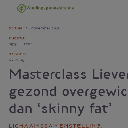
Overslaan en naar de inhoud gaan
Voedingsgeneeskunde
Datum
18 november 2026
Tijdstip
09:30 - 17:00
Dagdeel
Overdag
Masterclass Lieve
gezond overgewic
dan ‘skinny fat’
Lichaamssamenstelling,