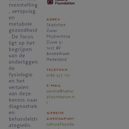
menstelling
, vetopslag
en
Adres
metabole
Stadsfort
gezondheid
Zwier
. De focus
Mijdrechtse
Zuwe 31
ligt op het
1427 AV
begrijpen
Amstelhoek
van de
Nederland
onderliggen
de
Telefoon
fysiologie
0186 577 177
en het
E-mail
vertalen
service@natur
van deze
afoundation.n
kennis naar
l
diagnostiek
en
Website
agendapunt
behandelstr
naturafounda
ategieën.