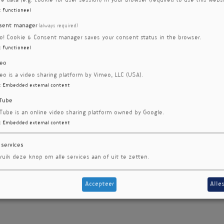
re data (e.g. cookie for user session) in your browser (required to use this websi
:
Functioneel
sent manager
(always required)
ro! Cookie & Consent manager saves your consent status in the browser.
:
Functioneel
eo
eo is a video sharing platform by Vimeo, LLC (USA).
:
Embedded external content
Tube
Tube is an online video sharing platform owned by Google.
:
Embedded external content
 services
ruik deze knop om alle services aan of uit te zetten.
Accepteer
Alle