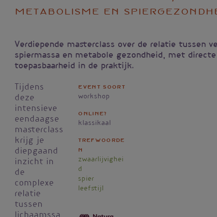
metabolisme en spiergezondh
Verdiepende masterclass over de relatie tussen v
spiermassa en metabole gezondheid, met directe
toepasbaarheid in de praktijk.
Tijdens
Event soort
workshop
deze
intensieve
Online?
eendaagse
klassikaal
masterclass
krijg je
Trefwoorde
n
diepgaand
zwaarlijvighei
inzicht in
d
de
spier
complexe
leefstijl
relatie
tussen
lichaamssa