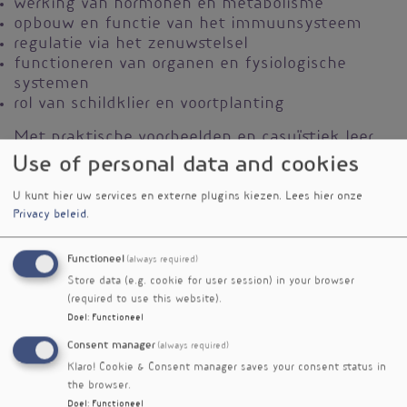
werking van hormonen en metabolisme
opbouw en functie van het immuunsysteem
regulatie via het zenuwstelsel
functioneren van organen en fysiologische
systemen
rol van schildklier en voortplanting
Met praktische voorbeelden en casuïstiek leer
je deze kennis toepassen in de praktijk.
Use of personal data and cookies
Lesdata
U kunt hier uw services en externe plugins kiezen.
Lees hier onze
Privacy beleid
.
ONLINE SUMMER COURSE 2026 (uitsluitend
online)
Functioneel
(always required)
Voor cursisten vanuit Nederland is deze
Store data (e.g. cookie for user session) in your browser
opleiding ook VOLLEDIG ONLINE te volgen.
(required to use this website).
Doel
:
Functioneel
Maandag 06/07
Maandag 13/07
Consent manager
(always required)
Maandag 20/07
Klaro! Cookie & Consent manager saves your consent status in
Maandag 27/07
the browser.
Maandag 03/08
Doel
:
Functioneel