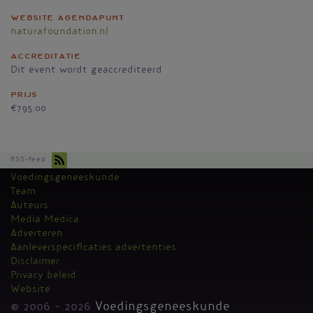
Website agendapunt
naturafoundation.nl
Accreditatie
Dit event wordt geaccrediteerd
Prijs
€795.00
RSS-feed
Voedingsgeneeskunde
Kantoormenu
Team
Auteurs
Media Medica
Adverteren
Aanleverspecificaties advertenties
Disclaimer
Privacy beleid
Website
© 2006 - 2026
Voedingsgeneeskunde