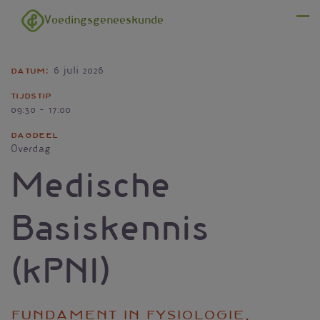
Overslaan en naar de inhoud gaan
Voedingsgeneeskunde
Menu
Datum
6 juli 2026
Tijdstip
09:30 - 17:00
Dagdeel
Overdag
Medische
Basiskennis
(kPNI)
Fundament in fysiologie,