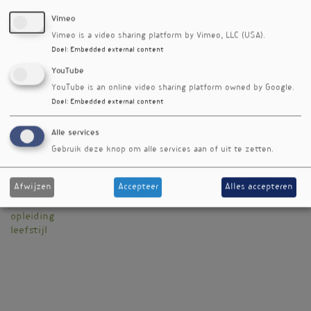
Maandag 10/08
Vimeo
Maandag 17/08
Vimeo is a video sharing platform by Vimeo, LLC (USA).
Maandag 24/08
Doel
:
Embedded external content
YouTube
YouTube is an online video sharing platform owned by Google.
< Vorig event
[terug naar de agenda]
Volgend event >
Doel
:
Embedded external content
Event soort
Alle services
opleiding
Gebruik deze knop om alle services aan of uit te zetten.
Online?
hybride (klassikaal/online)
Afwijzen
Accepteer
Alles accepteren
Trefwoorden
opleiding
leefstijl