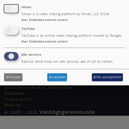
Vimeo
Vimeo is a video sharing platform by Vimeo, LLC (USA).
Doel
:
Embedded external content
YouTube
YouTube is an online video sharing platform owned by Google.
Doel
:
Embedded external content
RSS-feed
Alle services
Voedingsgeneeskunde
Kantoormenu
Gebruik deze knop om alle services aan of uit te zetten.
Team
Auteurs
Media Medica
Afwijzen
Accepteer
Alles accepteren
Adverteren
Aanleverspecificaties advertenties
Disclaimer
Privacy beleid
Website
© 2006 - 2026
Voedingsgeneeskunde