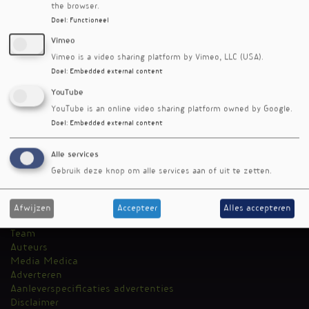
the browser.
Doel
:
Functioneel
Vimeo
Vimeo is a video sharing platform by Vimeo, LLC (USA).
Doel
:
Embedded external content
Voor het tijdschrift
YouTube
YouTube is an online video sharing platform owned by Google.
Doel
:
Embedded external content
We can know more than we can tell
VG 2026-2
Alle services
Gebruik deze knop om alle services aan of uit te zetten.
RSS-feed
Afwijzen
Accepteer
Alles accepteren
Voedingsgeneeskunde
Kantoormenu
Team
Auteurs
Media Medica
Adverteren
Aanleverspecificaties advertenties
Disclaimer