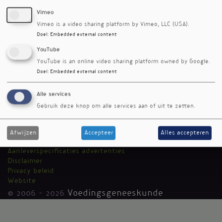
Vimeo
Vimeo is a video sharing platform by Vimeo, LLC (USA).
Doel
:
Embedded external content
YouTube
YouTube is an online video sharing platform owned by Google.
Doel
:
Embedded external content
RSS-feed
Alle services
Voedingsgeneeskunde
Kantoormenu
Gebruik deze knop om alle services aan of uit te zetten.
Team
Auteurs
Media Medica
Afwijzen
Accepteer
Alles accepteren
Adverteren
Aanleverspecificaties advertenties
Disclaimer
Privacy beleid
Website
© 2006 - 2026
Voedingsgeneeskunde