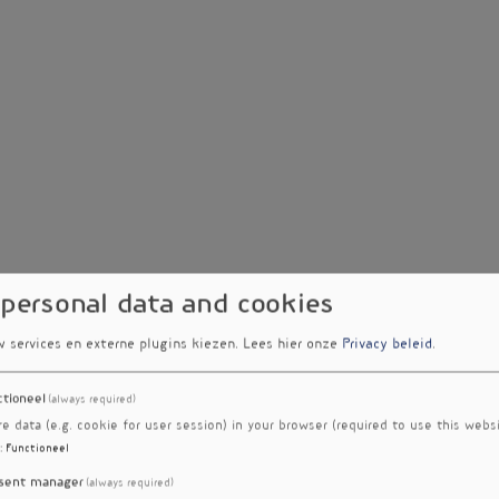
 personal data and cookies
w services en externe plugins kiezen.
Lees hier onze
Privacy beleid
.
ctioneel
(always required)
re data (e.g. cookie for user session) in your browser (required to use this websi
:
Functioneel
sent manager
(always required)