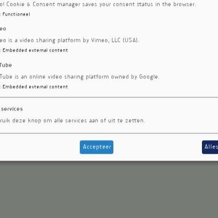
ro! Cookie & Consent manager saves your consent status in the browser.
:
Functioneel
eo
eo is a video sharing platform by Vimeo, LLC (USA).
:
Embedded external content
Tube
Tube is an online video sharing platform owned by Google.
:
Embedded external content
 services
ruik deze knop om alle services aan of uit te zetten.
Accepteer
Alle