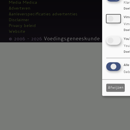
Media Medica
Kla
Adverteren
Doel
Aanleverspecificaties advertenties
Vim
Disclaimer
Vim
Privacy beleid
Doel
Website
© 2006 - 2026
Voedingsgeneeskunde
You
You
Doel
Alle
Geb
Afwijzen