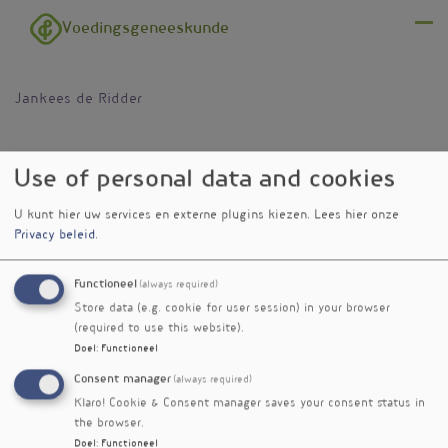
Overslaan en naar de inhoud gaan
Voedingsgeneeskunde
Menu
Jankees de Ridder
Use of personal data and cookies
U kunt hier uw services en externe plugins kiezen.
Lees hier onze
Privacy beleid
.
Functioneel
(always required)
Store data (e.g. cookie for user session) in your browser
(required to use this website).
Doel
:
Functioneel
Consent manager
(always required)
Klaro! Cookie & Consent manager saves your consent status in
the browser.
Doel
:
Functioneel