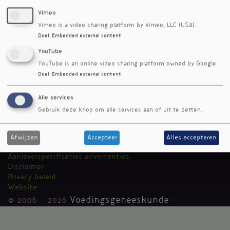
Vimeo
Vimeo is a video sharing platform by Vimeo, LLC (USA).
Doel
:
Embedded external content
YouTube
YouTube is an online video sharing platform owned by Google.
Doel
:
Embedded external content
RSS-feed
Alle services
Voedingsgeneeskunde
Kantoormenu
Gebruik deze knop om alle services aan of uit te zetten.
Team
Auteurs
Media Medica
Afwijzen
Accepteer
Alles accepteren
Adverteren
Aanleverspecificaties advertenties
Disclaimer
Privacy beleid
Website
© 2006 - 2026
Voedingsgeneeskunde