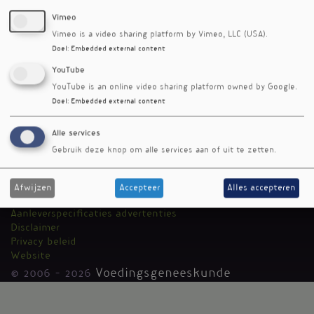
Vimeo
Vimeo is a video sharing platform by Vimeo, LLC (USA).
Doel
:
Embedded external content
YouTube
YouTube is an online video sharing platform owned by Google.
Doel
:
Embedded external content
RSS-feed
Alle services
Voedingsgeneeskunde
Kantoormenu
Gebruik deze knop om alle services aan of uit te zetten.
Team
Auteurs
Media Medica
Afwijzen
Accepteer
Alles accepteren
Adverteren
Aanleverspecificaties advertenties
Disclaimer
Privacy beleid
Website
© 2006 - 2026
Voedingsgeneeskunde