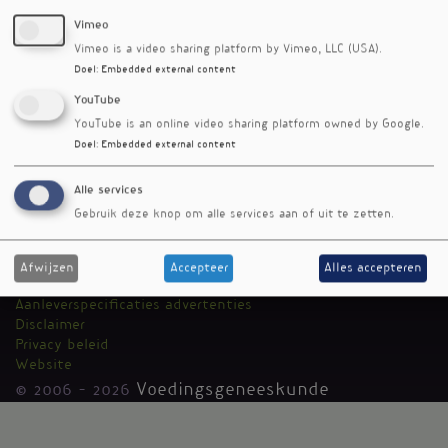
Vimeo
Vimeo is a video sharing platform by Vimeo, LLC (USA).
Doel
:
Embedded external content
YouTube
YouTube is an online video sharing platform owned by Google.
Doel
:
Embedded external content
RSS-feed
Alle services
Voedingsgeneeskunde
Kantoormenu
Gebruik deze knop om alle services aan of uit te zetten.
Team
Auteurs
Media Medica
Afwijzen
Accepteer
Alles accepteren
Adverteren
Aanleverspecificaties advertenties
Disclaimer
Privacy beleid
Website
© 2006 - 2026
Voedingsgeneeskunde