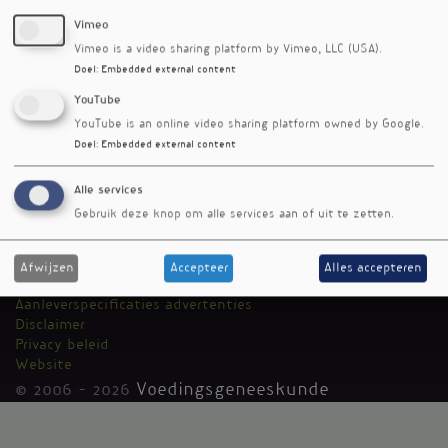
Vimeo
Vimeo is a video sharing platform by Vimeo, LLC (USA).
Doel
:
Embedded external content
YouTube
YouTube is an online video sharing platform owned by Google.
Doel
:
Embedded external content
RSS-feed
Alle services
Voedingsgeneeskunde
Kantoormenu
Gebruik deze knop om alle services aan of uit te zetten.
Team
Auteurs
Media Medica
Afwijzen
Accepteer
Alles accepteren
Adverteren
Aanleverspecificaties advertenties
Disclaimer
Privacy beleid
Website
© 2006 - 2026
Voedingsgeneeskunde