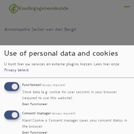
Overslaan en naar de inhoud gaan
Voedingsgeneeskunde
Menu
Annemaaike Serlier-van den Bergh
Use of personal data and cookies
U kunt hier uw services en externe plugins kiezen.
Lees hier onze
Privacy beleid
.
Functioneel
(always required)
Store data (e.g. cookie for user session) in your browser
(required to use this website).
Doel
:
Functioneel
Consent manager
(always required)
Klaro! Cookie & Consent manager saves your consent status in
the browser.
Doel
:
Functioneel