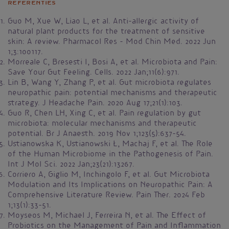
Referenties
Guo M, Xue W, Liao L, et al. Anti-allergic activity of
natural plant products for the treatment of sensitive
skin: A review. Pharmacol Res - Mod Chin Med. 2022 Jun
1;3:100117.
Morreale C, Bresesti I, Bosi A, et al. Microbiota and Pain:
Save Your Gut Feeling. Cells. 2022 Jan;11(6):971.
Lin B, Wang Y, Zhang P, et al. Gut microbiota regulates
neuropathic pain: potential mechanisms and therapeutic
strategy. J Headache Pain. 2020 Aug 17;21(1):103.
Guo R, Chen LH, Xing C, et al. Pain regulation by gut
microbiota: molecular mechanisms and therapeutic
potential. Br J Anaesth. 2019 Nov 1;123(5):637–54.
Ustianowska K, Ustianowski Ł, Machaj F, et al. The Role
of the Human Microbiome in the Pathogenesis of Pain.
Int J Mol Sci. 2022 Jan;23(21):13267.
Corriero A, Giglio M, Inchingolo F, et al. Gut Microbiota
Modulation and Its Implications on Neuropathic Pain: A
Comprehensive Literature Review. Pain Ther. 2024 Feb
1;13(1):33–51.
Moyseos M, Michael J, Ferreira N, et al. The Effect of
Probiotics on the Management of Pain and Inflammation