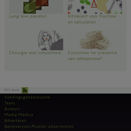
Lang leve placebo!
Intolerant voor fructose
en salicylaten
Chirurgie voor schoonheid
Curcumine ter preventie
van osteoporose?
RSS-feed
Voedingsgeneeskunde
Kantoormenu
Team
Auteurs
Media Medica
Adverteren
Aanleverspecificaties advertenties