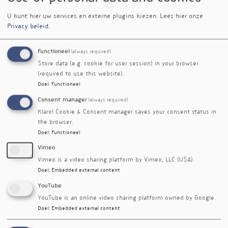
viscerale pijn. Deze muizen waren gevoeliger
voor buikpijn en vertoonden veranderingen in
U kunt hier uw services en externe plugins kiezen.
Lees hier onze
hun zenuwstelsel, zoals verhoogde activiteit
Privacy beleid
.
van bepaalde receptoren en ontstekingsstoffen
in het ruggenmerg. Toen deze muizen werden
Functioneel
(always required)
gekoloniseerd met een normaal microbioom,
Store data (e.g. cookie for user session) in your browser
normaliseerde de zenuwgevoeligheid en nam de
(required to use this website).
viscerale pijn af. Daartegenover stond dat het
Doel
:
Functioneel
overbrengen van darmbacteriën van mensen
Consent manager
(always required)
met PDS naar ratten voor een verhoogde
Klaro! Cookie & Consent manager saves your consent status in
buikgevoeligheid zorgde bij de dieren.
5
the browser.
Klinische studies bevestigen dat het
Doel
:
Functioneel
beïnvloeden van de darmmicrobiota een
Vimeo
veelbelovende strategie is voor de behandeling
Vimeo is a video sharing platform by Vimeo, LLC (USA).
van viscerale pijn bij gastro-intestinale
Doel
:
Embedded external content
aandoeningen. Het antibioticum rifaximine
YouTube
verminderde pijn bij PDS-patiënten, terwijl
Lactobacillus rhamnosus
GG buikpijn bij
YouTube is an online video sharing platform owned by Google.
Doel
:
Embedded external content
kinderen met functionele darmklachten
verlichtte. Een combinatie van verschillende