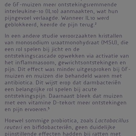
de GF-muizen meer ontstekingsremmende
interleukine-10 (IL10) aanmaakten, wat hun
pijngevoel verlaagde. Wanneer IL10 werd
geblokkeerd, keerde de pijn terug.
2
In een andere studie veroorzaakten kristallen
van monosodium uraatmonohydraat (MSU), die
een rol spelen bij jicht en de
ontstekingscascade opwekken via activatie van
het inflammasoom, gewrichtsontstekingen en
pijn. Dit effect was minder uitgesproken bij GF-
muizen en muizen die behandeld waren met
antibiotica. Dit wijst erop dat darmbacteriën
een belangrijke rol spelen bij acute
ontstekingspijn. Daarnaast bleek dat muizen
met een vitamine D-tekort meer ontstekingen
en pijn ervoeren.
5
Lactobacillus
Hoewel sommige probiotica, zoals
reuteri
en bifidobacteriën, geen duidelijke
pijnstillende effecten hadden bij ratten met