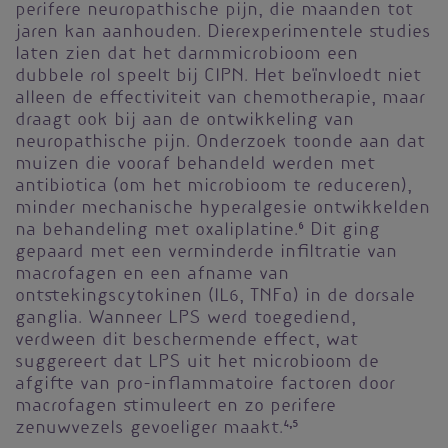
perifere neuropathische pijn, die maanden tot
jaren kan aanhouden. Dierexperimentele studies
laten zien dat het darmmicrobioom een
dubbele rol speelt bij CIPN. Het beïnvloedt niet
alleen de effectiviteit van chemotherapie, maar
draagt ook bij aan de ontwikkeling van
neuropathische pijn. Onderzoek toonde aan dat
muizen die vooraf behandeld werden met
antibiotica (om het microbioom te reduceren),
minder mechanische hyperalgesie ontwikkelden
na behandeling met oxaliplatine.
6
Dit ging
gepaard met een verminderde infiltratie van
macrofagen en een afname van
ontstekingscytokinen (IL6, TNFα) in de dorsale
ganglia. Wanneer LPS werd toegediend,
verdween dit beschermende effect, wat
suggereert dat LPS uit het microbioom de
afgifte van pro-inflammatoire factoren door
macrofagen stimuleert en zo perifere
zenuwvezels gevoeliger maakt.
4,5