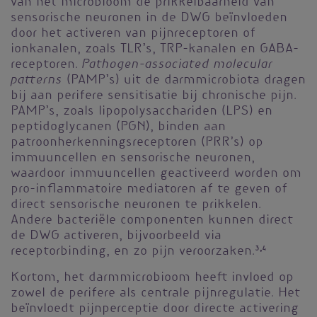
van het microbioom de prikkelbaarheid van
sensorische neuronen in de DWG beïnvloeden
door het activeren van pijnreceptoren of
ionkanalen, zoals TLR’s, TRP-kanalen en GABA-
Pathogen-associated molecular
receptoren.
patterns
(PAMP’s) uit de darmmicrobiota dragen
bij aan perifere sensitisatie bij chronische pijn.
PAMP’s, zoals lipopolysacchariden (LPS) en
peptidoglycanen (PGN), binden aan
patroonherkenningsreceptoren (PRR’s) op
immuuncellen en sensorische neuronen,
waardoor immuuncellen geactiveerd worden om
pro-inflammatoire mediatoren af te geven of
direct sensorische neuronen te prikkelen.
Andere bacteriële componenten kunnen direct
de DWG activeren, bijvoorbeeld via
receptorbinding, en zo pijn veroorzaken.
3,4
Kortom, het darmmicrobioom heeft invloed op
zowel de perifere als centrale pijnregulatie. Het
beïnvloedt pijnperceptie door directe activering