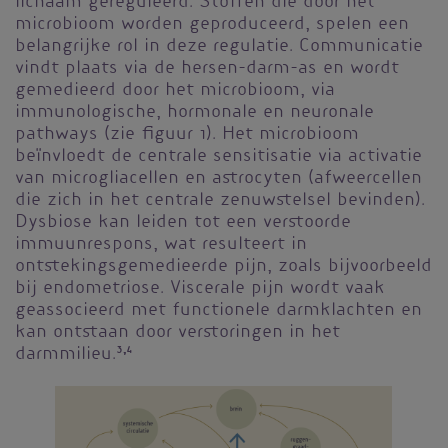
lichaam gereguleerd. Stoffen die door het
microbioom worden geproduceerd, spelen een
belangrijke rol in deze regulatie. Communicatie
vindt plaats via de hersen-darm-as en wordt
gemedieerd door het microbioom, via
immunologische, hormonale en neuronale
pathways (zie figuur 1). Het microbioom
beïnvloedt de centrale sensitisatie via activatie
van microgliacellen en astrocyten (afweercellen
die zich in het centrale zenuwstelsel bevinden).
Dysbiose kan leiden tot een verstoorde
immuunrespons, wat resulteert in
ontstekingsgemedieerde pijn, zoals bijvoorbeeld
bij endometriose. Viscerale pijn wordt vaak
geassocieerd met functionele darmklachten en
kan ontstaan door verstoringen in het
darmmilieu.
3,4