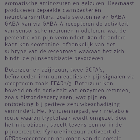
aromatische aminozuren en galzuren. Daarnaast
produceren bepaalde darmbacteriën
neurotransmitters, zoals serotonine en GABA.
GABA kan via GABA-A-receptoren de activiteit
van sensorische neuronen moduleren, wat de
perceptie van pijn vermindert. Aan de andere
kant kan serotonine, afhankelijk van het
subtype van de receptoren waaraan het zich
bindt, de pijnsensitisatie bevorderen.
Boterzuur en azijnzuur, twee SCFA’s,
beïnvloeden immuunreacties en pijnsignalen via
receptoren zoals FFAR2/3. Boterzuur kan
bovendien de activiteit van enzymen remmen,
zoals histondeacetylasen, wat pijn en
ontsteking bij perifere zenuwbeschadiging
vermindert. Het kynureninepad, een metabole
route waarbij tryptofaan wordt omgezet door
het microbioom, speelt tevens een rol in de
pijnperceptie. Kynureninezuur activeert de
GPR35-receptor op neuronen van de dorsale