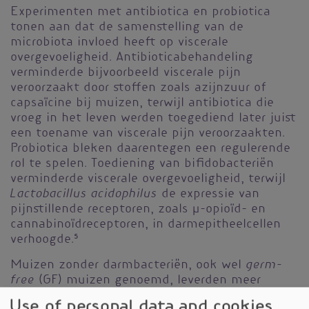
Experimenten met antibiotica en probiotica
tonen aan dat de samenstelling van de
microbiota invloed heeft op viscerale
overgevoeligheid. Antibioticabehandeling
verminderde bijvoorbeeld viscerale pijn
veroorzaakt door stoffen zoals azijnzuur of
capsaïcine bij muizen, terwijl antibiotica die
vroeg in het leven werden toegediend later juist
een toename van viscerale pijn veroorzaakten.
Probiotica bleken daarentegen een regulerende
rol te spelen. Toediening van bifidobacteriën
verminderde viscerale overgevoeligheid, terwijl
Lactobacillus acidophilus
de expressie van
pijnstillende receptoren, zoals μ-opioïd- en
cannabinoïdreceptoren, in darmepitheelcellen
verhoogde.
5
germ-
Muizen zonder darmbacteriën, ook wel
free
(GF) muizen genoemd, leverden meer
bewijs voor de invloed van de microbiota op
Use of personal data and cookies